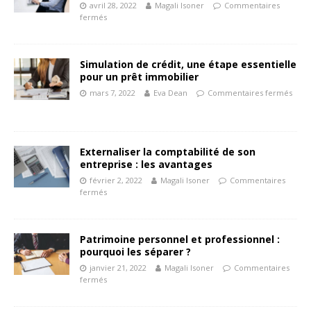
avril 28, 2022
Magali Isoner
Commentaires
fermés
Simulation de crédit, une étape essentielle
pour un prêt immobilier
mars 7, 2022
Eva Dean
Commentaires fermés
Externaliser la comptabilité de son
entreprise : les avantages
février 2, 2022
Magali Isoner
Commentaires
fermés
Patrimoine personnel et professionnel :
pourquoi les séparer ?
janvier 21, 2022
Magali Isoner
Commentaires
fermés