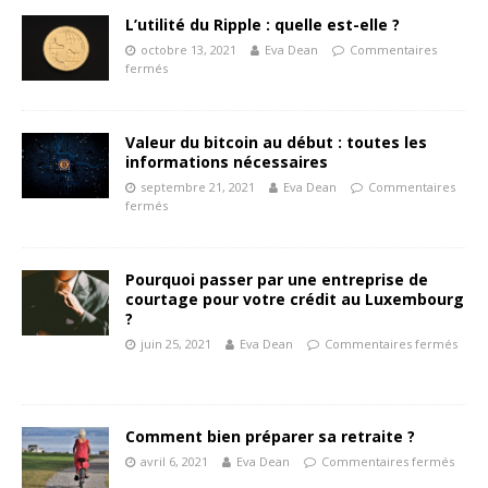
L’utilité du Ripple : quelle est-elle ?
octobre 13, 2021
Eva Dean
Commentaires
fermés
Valeur du bitcoin au début : toutes les
informations nécessaires
septembre 21, 2021
Eva Dean
Commentaires
fermés
Pourquoi passer par une entreprise de
courtage pour votre crédit au Luxembourg
?
juin 25, 2021
Eva Dean
Commentaires fermés
Comment bien préparer sa retraite ?
avril 6, 2021
Eva Dean
Commentaires fermés