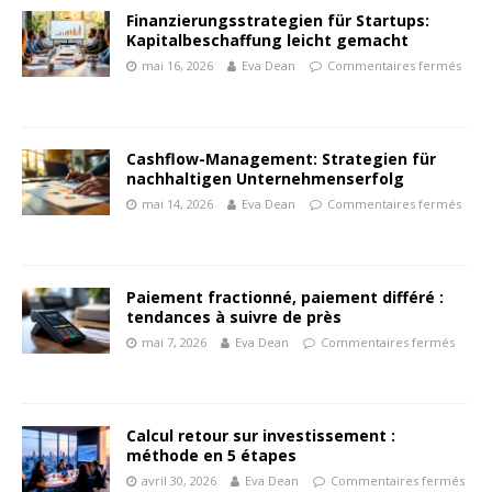
Finanzierungsstrategien für Startups:
Kapitalbeschaffung leicht gemacht
mai 16, 2026
Eva Dean
Commentaires fermés
Cashflow-Management: Strategien für
nachhaltigen Unternehmenserfolg
mai 14, 2026
Eva Dean
Commentaires fermés
Paiement fractionné, paiement différé :
tendances à suivre de près
mai 7, 2026
Eva Dean
Commentaires fermés
Calcul retour sur investissement :
méthode en 5 étapes
avril 30, 2026
Eva Dean
Commentaires fermés