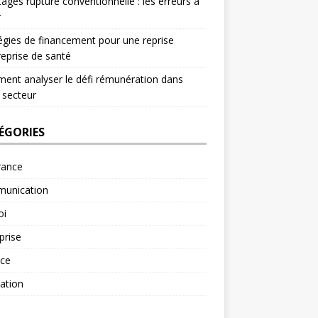
ages rupture conventionnelle : les erreurs à
r
égies de financement pour une reprise
reprise de santé
nt analyser le défi rémunération dans
 secteur
ÉGORIES
rance
unication
oi
prise
nce
ation