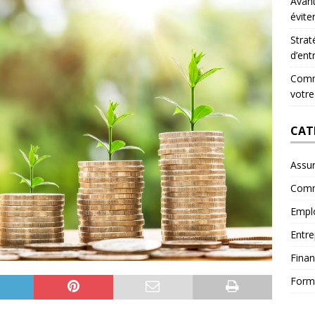
Avant
évite
Strat
d’ent
Comme
votre
CAT
Assu
Comm
Empl
Entre
Fina
Form