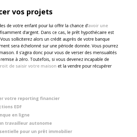
cer vos projets
s de votre enfant pour lui offrir la chance d’
avoir une
ffisamment d’argent. Dans ce cas, le prêt hypothécaire est
 Vous solliciterez alors un crédit auprès de votre banque
ement sera échelonné sur une période donnée. Vous pourrez
 maison. Il s’agira donc pour vous de verser des mensualités
t remise à zéro. Toutefois, si vous devenez incapable de
roit de saisir votre maison
et la vendre pour récupérer
er votre reporting financier
ctions EDF
nque en ligne
un travailleur autonome
sentielle pour un prêt immobilier