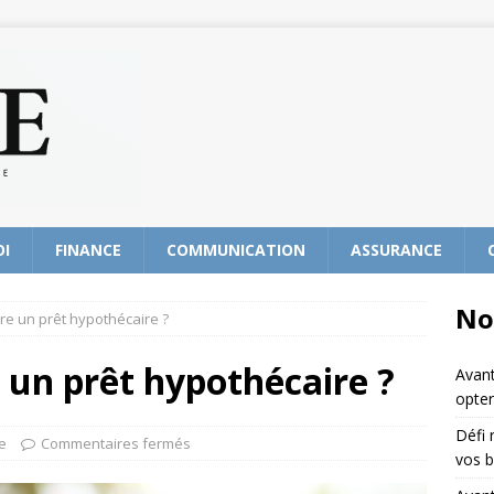
OI
FINANCE
COMMUNICATION
ASSURANCE
No
re un prêt hypothécaire ?
 un prêt hypothécaire ?
Avant
opter
Défi 
e
Commentaires fermés
vos b