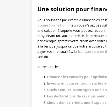
Une solution pour finan
Vous souhaitez par exemple financer les étude
bonne formation
, mais vous n’avez pas su
une solution à laquelle vous pouvez recourir.
moyennant un taux d’intérêt et le rembours
par exemple garantir votre crédit avec votre
à la banque jusqu’à ce que votre ardoise soi
payer vos mensualités,
la banque sera en d
son dû.
Autres articles:
Finance : les conseils pour optimis
Investir en bourse : zoom sur les a
Quels sont les avantages d’une ba
Les déclarations de revenus pour 
Simulation de crédit, une étape es