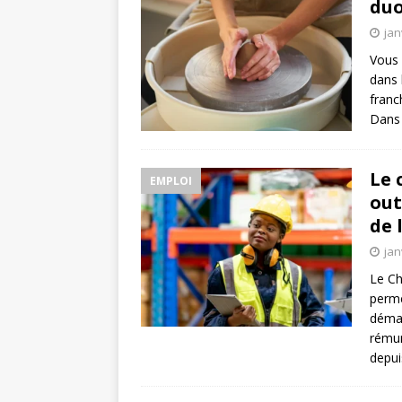
duo
jan
Vous 
dans 
franc
Dans 
Le 
EMPLOI
out
de 
jan
Le Ch
perme
démar
rémun
depui