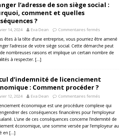
nger l’adresse de son siège social :
rquoi, comment et quelles
séquences ?
vier 14, 2024
Eva Dean
Commentaires fermés
us êtes à la tête d’une entreprise, vous pourriez être amené
nger l’adresse de votre siège social. Cette démarche peut
 de nombreuses raisons et implique un certain nombre de
lités à respecter.
[…]
cul d’indemnité de licenciement
nomique : Comment procéder ?
vier 12, 2024
Eva Dean
Commentaires fermés
cenciement économique est une procédure complexe qui
engendrer des conséquences financières pour l’employeur
 salarié. L’une de ces conséquences concerne l’indemnité de
ciement économique, une somme versée par l’employeur au
ié en
[…]