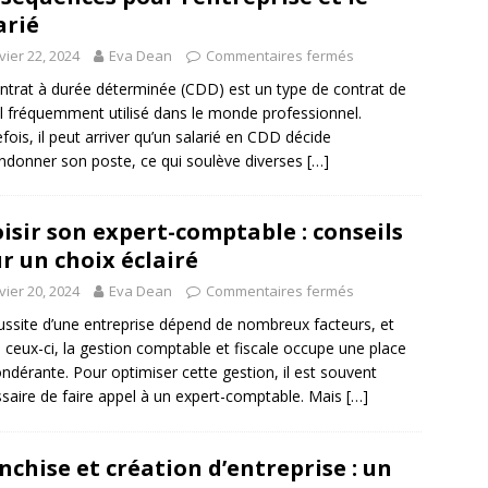
arié
vier 22, 2024
Eva Dean
Commentaires fermés
ntrat à durée déterminée (CDD) est un type de contrat de
il fréquemment utilisé dans le monde professionnel.
fois, il peut arriver qu’un salarié en CDD décide
ndonner son poste, ce qui soulève diverses
[…]
isir son expert-comptable : conseils
r un choix éclairé
vier 20, 2024
Eva Dean
Commentaires fermés
ussite d’une entreprise dépend de nombreux facteurs, et
 ceux-ci, la gestion comptable et fiscale occupe une place
ndérante. Pour optimiser cette gestion, il est souvent
saire de faire appel à un expert-comptable. Mais
[…]
nchise et création d’entreprise : un