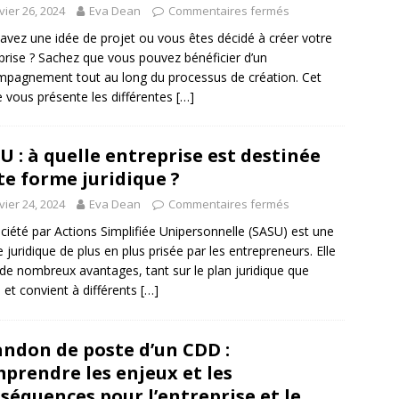
vier 26, 2024
Eva Dean
Commentaires fermés
avez une idée de projet ou vous êtes décidé à créer votre
prise ? Sachez que vous pouvez bénéficier d’un
pagnement tout au long du processus de création. Cet
le vous présente les différentes
[…]
U : à quelle entreprise est destinée
te forme juridique ?
vier 24, 2024
Eva Dean
Commentaires fermés
ciété par Actions Simplifiée Unipersonnelle (SASU) est une
 juridique de plus en plus prisée par les entrepreneurs. Elle
 de nombreux avantages, tant sur le plan juridique que
l, et convient à différents
[…]
ndon de poste d’un CDD :
prendre les enjeux et les
séquences pour l’entreprise et le