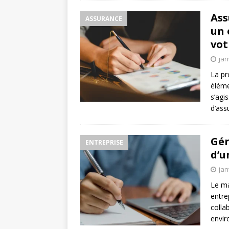
Ass
ASSURANCE
un 
vot
jan
La pr
éléme
s’agi
d’ass
Gér
ENTREPRISE
d’u
jan
Le ma
entre
colla
envir