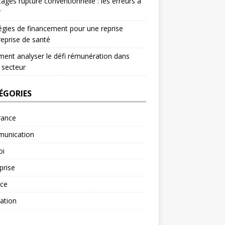
ages rupture conventionnelle : les erreurs à
r
égies de financement pour une reprise
reprise de santé
nt analyser le défi rémunération dans
 secteur
ÉGORIES
rance
unication
oi
prise
nce
ation