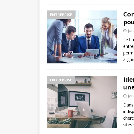
Con
ENTREPRISE
pou
jan
Le bu
entre
perme
argum
Ide
ENTREPRISE
une
jan
Dans 
indis
cherc
sites