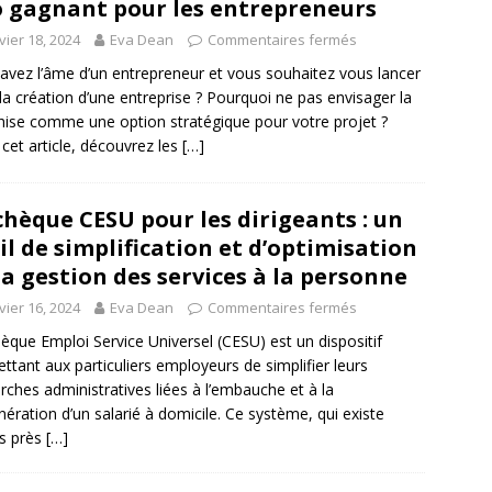
 gagnant pour les entrepreneurs
vier 18, 2024
Eva Dean
Commentaires fermés
avez l’âme d’un entrepreneur et vous souhaitez vous lancer
la création d’une entreprise ? Pourquoi ne pas envisager la
hise comme une option stratégique pour votre projet ?
cet article, découvrez les
[…]
chèque CESU pour les dirigeants : un
il de simplification et d’optimisation
la gestion des services à la personne
vier 16, 2024
Eva Dean
Commentaires fermés
èque Emploi Service Universel (CESU) est un dispositif
ttant aux particuliers employeurs de simplifier leurs
ches administratives liées à l’embauche et à la
ération d’un salarié à domicile. Ce système, qui existe
s près
[…]