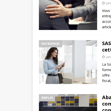
jan
Vous 
entre
accom
artic
SAS
ENTREPRISE
cet
jan
La So
forme
offre
fisca
Aba
EMPLOI
com
con