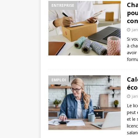
Cha
ENTREPRISE
pou
con
jan
Si vo
à cha
avoir
forma
Cal
EMPLOI
éco
jan
Le li
peut 
et le
licen
salar