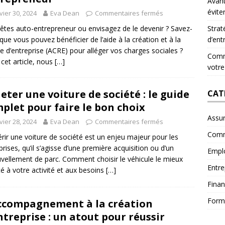
Avant
évite
vier 30, 2024
Eva Dean
Commentaires fermés
êtes auto-entrepreneur ou envisagez de le devenir ? Savez-
Strat
que vous pouvez bénéficier de l’aide à la création et à la
d’ent
se d’entreprise (ACRE) pour alléger vos charges sociales ?
Comme
cet article, nous
[…]
votre
eter une voiture de société : le guide
CAT
plet pour faire le bon choix
Assu
vier 28, 2024
Eva Dean
Commentaires fermés
Comm
rir une voiture de société est un enjeu majeur pour les
prises, qu’il s’agisse d’une première acquisition ou d’un
Empl
vellement de parc. Comment choisir le véhicule le mieux
Entre
é à votre activité et aux besoins
[…]
Fina
Form
ccompagnement à la création
ntreprise : un atout pour réussir