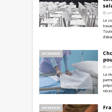
sal
jan
Le co
trava
Toute
d’aba
Cho
ENTREPRISE
pou
jan
La ré
parmi
prépo
néces
Fra
ENTREPRISE