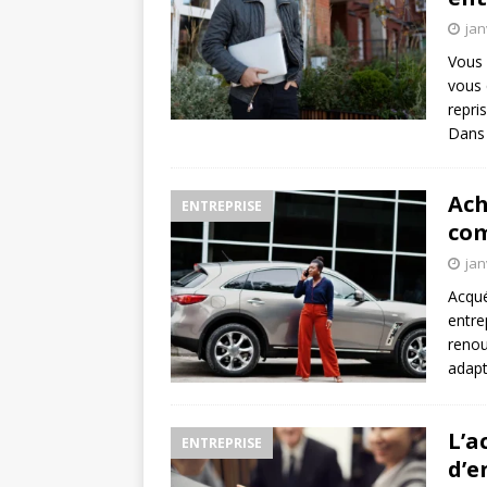
jan
Vous 
vous 
repri
Dans 
Ach
ENTREPRISE
com
jan
Acqué
entre
renou
adapt
L’a
ENTREPRISE
d’e