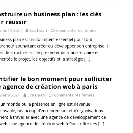
struire un business plan : les clés
r réussir
vier 10, 2024
Eva Dean
Commentaires fermés
siness plan est un document essentiel pour tout
preneur souhaitant créer ou développer son entreprise. Il
t de structurer et de présenter de manière claire et
entée le projet, les objectifs et la stratégie
[…]
ntifier le bon moment pour solliciter
 agence de création web à paris
vier 9, 2024
Eva Dean
Commentaires fermés
un monde où la présence en ligne est devenue
pensable, beaucoup d’entrepreneurs et d’organisations
hent à travailler avec une agence de développement de
 web. Une agence de création web à Paris offre des
[…]