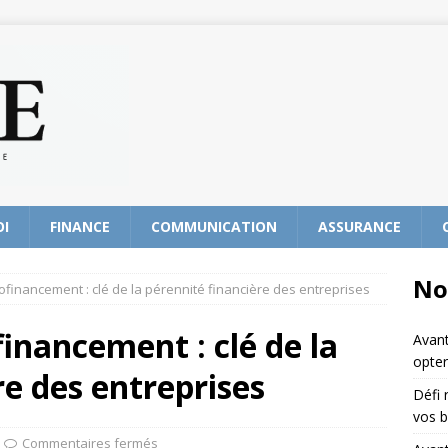
OI
FINANCE
COMMUNICATION
ASSURANCE
No
tofinancement : clé de la pérennité financière des entreprises
financement : clé de la
Avant
opter
re des entreprises
Défi 
vos b
Commentaires fermés