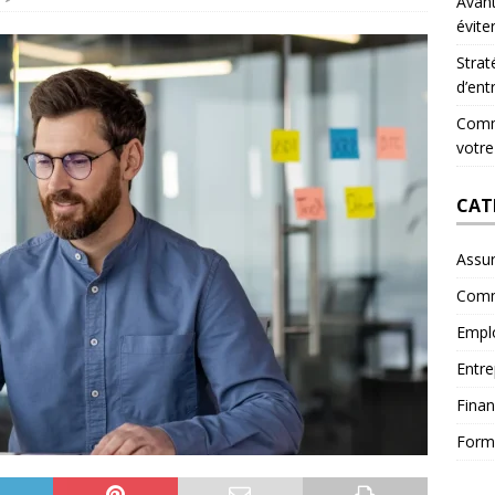
Avant
évite
Strat
d’ent
Comme
votre
CAT
Assu
Comm
Empl
Entre
Fina
Form