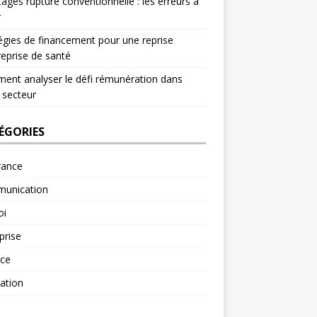
ages rupture conventionnelle : les erreurs à
r
égies de financement pour une reprise
reprise de santé
nt analyser le défi rémunération dans
 secteur
ÉGORIES
rance
unication
oi
prise
nce
ation