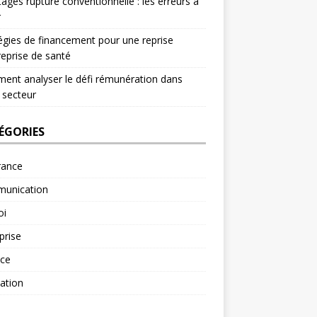
ages rupture conventionnelle : les erreurs à
r
égies de financement pour une reprise
reprise de santé
nt analyser le défi rémunération dans
 secteur
ÉGORIES
rance
unication
oi
prise
nce
ation