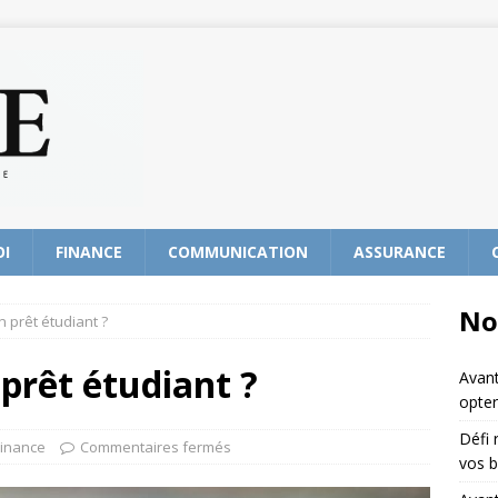
OI
FINANCE
COMMUNICATION
ASSURANCE
No
 prêt étudiant ?
prêt étudiant ?
Avant
opter
Défi 
Finance
Commentaires fermés
vos b