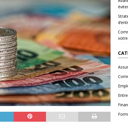
Avant
évite
Strat
d’ent
Comme
votre
CAT
Assu
Comm
Empl
Entre
Fina
Form