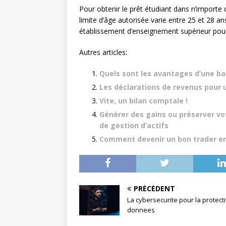
Pour obtenir le prêt étudiant dans n’importe 
limite d’âge autorisée varie entre 25 et 28 an
établissement d’enseignement supérieur pour l
Autres articles:
Quels sont les avantages d’une ba
Les déclarations de revenus pour 
Vite, un bilan comptale !
Générer des gains ou préserver vot
de gestion d’actifs
Comment devenir un bon trader en 
PRÉCÉDENT
La cybersecurite pour la protect
donnees