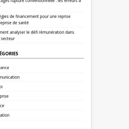
ages rupture conventionnelle : les erreurs à
r
égies de financement pour une reprise
reprise de santé
nt analyser le défi rémunération dans
 secteur
ÉGORIES
rance
unication
oi
prise
nce
ation