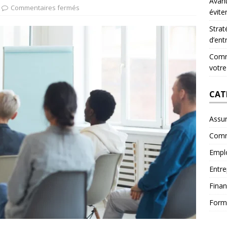
Avant
Commentaires fermés
évite
Strat
d’ent
Comme
votre
CAT
Assu
Comm
Empl
Entre
Fina
Form