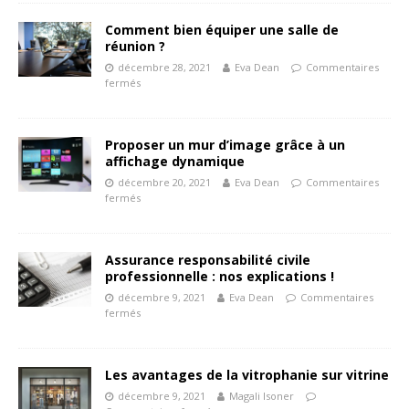
Comment bien équiper une salle de
réunion ?
décembre 28, 2021
Eva Dean
Commentaires
fermés
Proposer un mur d’image grâce à un
affichage dynamique
décembre 20, 2021
Eva Dean
Commentaires
fermés
Assurance responsabilité civile
professionnelle : nos explications !
décembre 9, 2021
Eva Dean
Commentaires
fermés
Les avantages de la vitrophanie sur vitrine
décembre 9, 2021
Magali Isoner