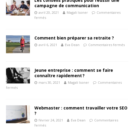
Les conseils pratiques pour réussir une
campagne de communication
avril 20, 2021
Magali Isoner
Commentaires
fermés
Comment bien préparer sa retraite ?
avril 6, 2021
Eva Dean
Commentaires fermés
Jeune entreprise : comment se faire
connaître rapidement ?
mars 30, 2021
Magali Isoner
Commentaires
fermés
Webmaster : comment travailler votre SEO
?
février 24, 2021
Eva Dean
Commentaires
fermés