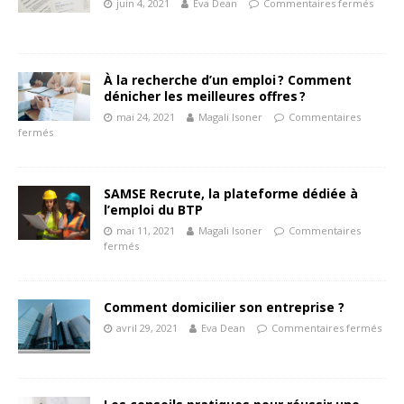
juin 4, 2021
Eva Dean
Commentaires fermés
À la recherche d’un emploi ? Comment
dénicher les meilleures offres ?
mai 24, 2021
Magali Isoner
Commentaires
fermés
SAMSE Recrute, la plateforme dédiée à
l’emploi du BTP
mai 11, 2021
Magali Isoner
Commentaires
fermés
Comment domicilier son entreprise ?
avril 29, 2021
Eva Dean
Commentaires fermés