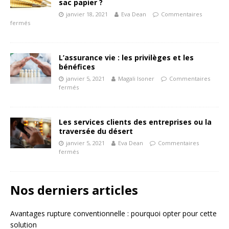
sac papier ?
janvier 18, 2021
Eva Dean
Commentaires
fermés
L’assurance vie : les privilèges et les
bénéfices
janvier 5, 2021
Magali Isoner
Commentaires
fermés
Les services clients des entreprises ou la
traversée du désert
janvier 5, 2021
Eva Dean
Commentaires
fermés
Nos derniers articles
Avantages rupture conventionnelle : pourquoi opter pour cette
solution