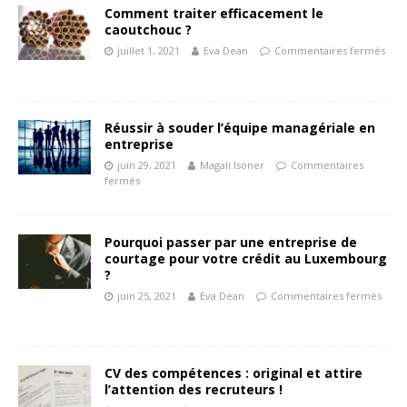
Comment traiter efficacement le
caoutchouc ?
juillet 1, 2021
Eva Dean
Commentaires fermés
Réussir à souder l’équipe managériale en
entreprise
juin 29, 2021
Magali Isoner
Commentaires
fermés
Pourquoi passer par une entreprise de
courtage pour votre crédit au Luxembourg
?
juin 25, 2021
Eva Dean
Commentaires fermés
CV des compétences : original et attire
l’attention des recruteurs !