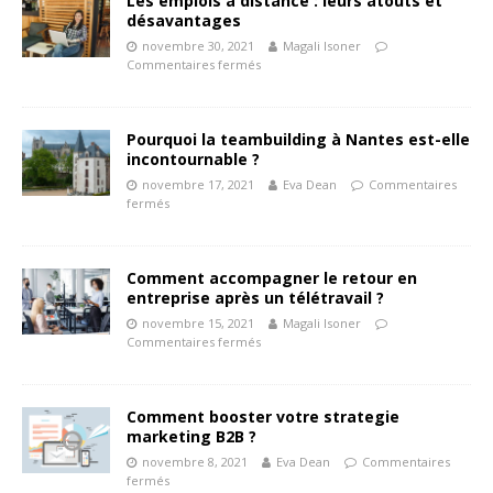
Les emplois à distance : leurs atouts et
désavantages
novembre 30, 2021
Magali Isoner
Commentaires fermés
Pourquoi la teambuilding à Nantes est-elle
incontournable ?
novembre 17, 2021
Eva Dean
Commentaires
fermés
Comment accompagner le retour en
entreprise après un télétravail ?
novembre 15, 2021
Magali Isoner
Commentaires fermés
Comment booster votre strategie
marketing B2B ?
novembre 8, 2021
Eva Dean
Commentaires
fermés