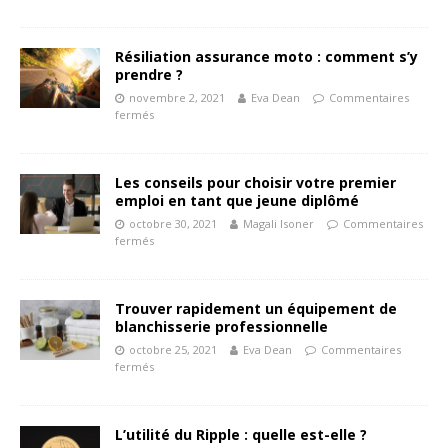
Résiliation assurance moto : comment s’y
prendre ?
novembre 2, 2021
Eva Dean
Commentaires
fermés
Les conseils pour choisir votre premier
emploi en tant que jeune diplômé
octobre 30, 2021
Magali Isoner
Commentaires
fermés
Trouver rapidement un équipement de
blanchisserie professionnelle
octobre 25, 2021
Eva Dean
Commentaires
fermés
L’utilité du Ripple : quelle est-elle ?