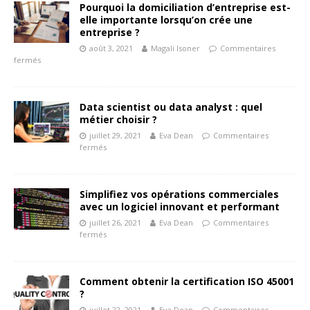
Pourquoi la domiciliation d’entreprise est-
elle importante lorsqu’on crée une
entreprise ?
août 3, 2021
Magali Isoner
Commentaires
fermés
Data scientist ou data analyst : quel
métier choisir ?
juillet 29, 2021
Eva Dean
Commentaires
fermés
Simplifiez vos opérations commerciales
avec un logiciel innovant et performant
juillet 26, 2021
Eva Dean
Commentaires
fermés
Comment obtenir la certification ISO 45001
?
juillet 22, 2021
Eva Dean
Commentaires