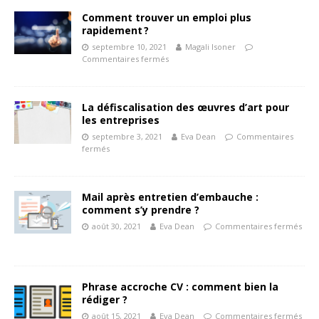
Comment trouver un emploi plus
rapidement ?
septembre 10, 2021
Magali Isoner
Commentaires fermés
La défiscalisation des œuvres d’art pour
les entreprises
septembre 3, 2021
Eva Dean
Commentaires
fermés
Mail après entretien d’embauche :
comment s’y prendre ?
août 30, 2021
Eva Dean
Commentaires fermés
Phrase accroche CV : comment bien la
rédiger ?
août 15, 2021
Eva Dean
Commentaires fermés