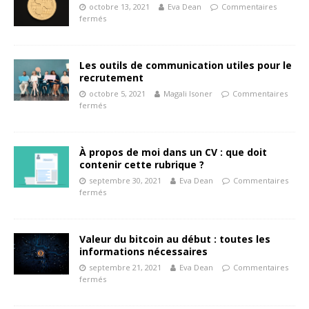
octobre 13, 2021
Eva Dean
Commentaires
fermés
Les outils de communication utiles pour le
recrutement
octobre 5, 2021
Magali Isoner
Commentaires
fermés
À propos de moi dans un CV : que doit
contenir cette rubrique ?
septembre 30, 2021
Eva Dean
Commentaires
fermés
Valeur du bitcoin au début : toutes les
informations nécessaires
septembre 21, 2021
Eva Dean
Commentaires
fermés