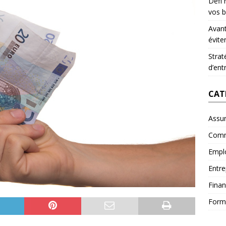
Défi 
vos b
Avant
évite
Strat
d’ent
CAT
Assu
Comm
Empl
Entre
Fina
Form