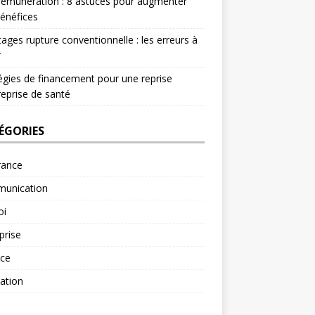
rémunération : 8 astuces pour augmenter
énéfices
ages rupture conventionnelle : les erreurs à
r
égies de financement pour une reprise
reprise de santé
ÉGORIES
rance
unication
oi
prise
nce
ation