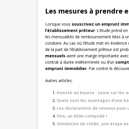
Les mesures à prendre 
Lorsque vous
souscrivez un emprunt imm
l’établissement prêteur
. L’étude prend e
les mensualités de remboursement liées à un
conduire. Au cas où l’étude met en évidence 
de la part de l’établissement prêteur est prob
mensuels
aient une marge importante avec 
contrat à durée indéterminée ou d’un
compt
emprunt immobilier
. Par contre le découve
Autres articles:
Investir en bourse : zoom sur les a
Quels sont les avantages d’une ba
Les déclarations de revenus pour 
Vite, un bilan comptale !
Simulation de crédit, une étape es