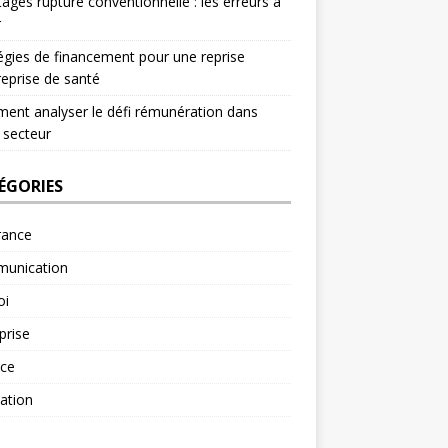
ages rupture conventionnelle : les erreurs à
r
égies de financement pour une reprise
reprise de santé
nt analyser le défi rémunération dans
 secteur
ÉGORIES
rance
unication
oi
prise
nce
ation