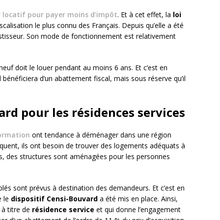
r locatif pour payer moins d'impôt
. Et à cet effet, la
loi
alisation le plus connu des Français. Depuis qu’elle a été
investisseur. Son mode de fonctionnement est relativement
 neuf doit le louer pendant au moins 6 ans. Et c’est en
l bénéficiera d’un abattement fiscal, mais sous réserve qu’il
ard pour les résidences services
ormation
ont tendance à déménager dans une région
équent, ils ont besoin de trouver des logements adéquats à
urs, des structures sont aménagées pour les personnes
lés sont prévus à destination des demandeurs. Et c’est en
e le
dispositif Censi-Bouvard
a été mis en place. Ainsi,
 à titre de
résidence service
et qui donne l’engagement