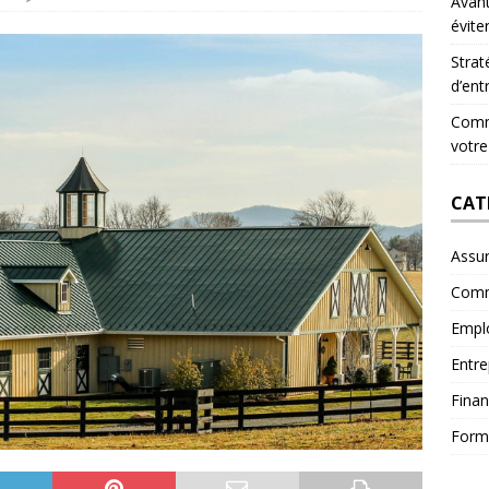
Avant
évite
Strat
d’ent
Comme
votre
CAT
Assu
Comm
Empl
Entre
Fina
Form