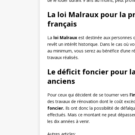
de le louer durant 9 ans au moins, peut profit
La loi Malraux pour la 
français
La
loi Malraux
est destinée aux personnes qu
revêt un intérêt historique. Dans le cas où 
au minimum, vous serez au bénéfice d’une ré
travaux réalisés.
Le déficit foncier pour 
anciens
Pour ceux qui décident de se tourner vers
l’
des travaux de rénovation dont le coût excède
foncier.
Ils ont donc la possibilité de défa
effectués. Mais ce montant ne peut dépasser
les dix années à venir.
Autres articles: