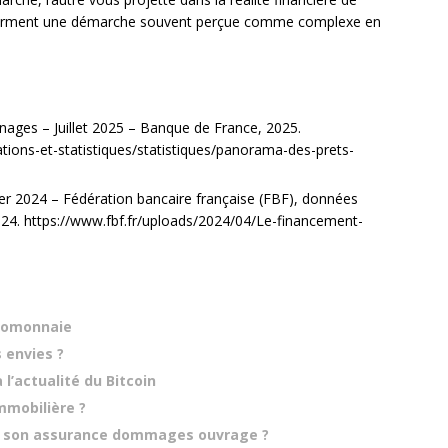
nsforment une démarche souvent perçue comme complexe en
nages – Juillet 2025 – Banque de France, 2025.
ations-et-statistiques/statistiques/panorama-des-prets-
ier 2024 – Fédération bancaire française (FBF), données
24. https://www.fbf.fr/uploads/2024/04/Le-financement-
ptomonnaie
 envies ?
l’actualité du Bitcoin
mmobilière ?
r son assurance dommages ouvrage ?