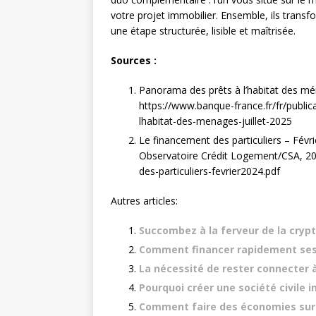
votre projet immobilier. Ensemble, ils tra
une étape structurée, lisible et maîtrisée.
Sources :
Panorama des prêts à l’habitat des mé
https://www.banque-france.fr/fr/public
lhabitat-des-menages-juillet-2025
Le financement des particuliers – Févr
Observatoire Crédit Logement/CSA, 20
des-particuliers-fevrier2024.pdf
Autres articles:
Succombez à la ferveur de la cry
Comment financer rapidement ses
La nécessité de rester connecter à 
Pourquoi créer une société civile i
Comment faire des économies su