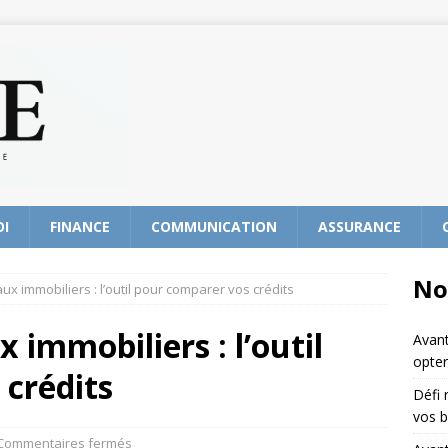
OI
FINANCE
COMMUNICATION
ASSURANCE
No
x immobiliers : l’outil pour comparer vos crédits
 immobiliers : l’outil
Avant
opter
crédits
Défi 
vos b
Commentaires fermés