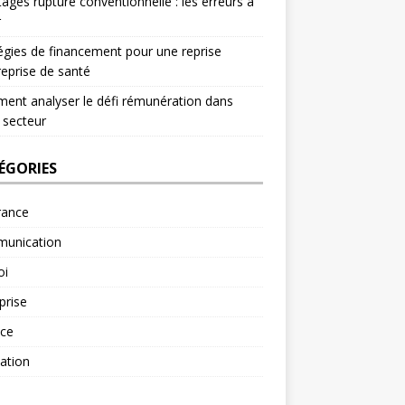
ages rupture conventionnelle : les erreurs à
r
égies de financement pour une reprise
reprise de santé
nt analyser le défi rémunération dans
 secteur
ÉGORIES
rance
unication
oi
prise
nce
ation