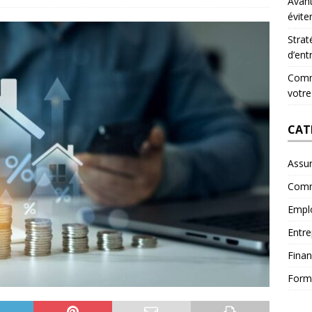
Avant
évite
Strat
d’ent
Comme
votre
CAT
Assu
Comm
Empl
Entre
Fina
Form