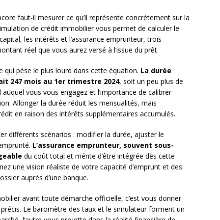
ncore faut-il mesurer ce qu’il représente concrètement sur la
mulation de crédit immobilier vous permet de calculer le
apital, les intérêts et l’assurance emprunteur, trois
tant réel que vous aurez versé à l’issue du prêt.
qui pèse le plus lourd dans cette équation.
La durée
it 247 mois au 1er trimestre 2024
, soit un peu plus de
rel auquel vous vous engagez et l’importance de calibrer
on. Allonger la durée réduit les mensualités, mais
dit en raison des intérêts supplémentaires accumulés.
 différents scénarios : modifier la durée, ajuster le
l emprunté.
L’assurance emprunteur, souvent sous-
geable
du coût total et mérite d’être intégrée dès cette
nez une vision réaliste de votre capacité d’emprunt et des
dossier auprès d’une banque.
obilier avant toute démarche officielle, c’est vous donner
récis. Le baromètre des taux et le simulateur forment un
rché, l’autre vous projette dans la réalité financière de