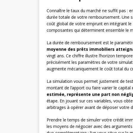
Connaître le taux du marché ne suffit pas : e
durée totale de votre remboursement. Une si
coût global de votre emprunt en intégrant le c
composantes qui déterminent ensemble le mon
La durée de remboursement est le paramètre 
moyenne des prêts immobiliers atteigna
vingt ans. Ce chiffre illustre l’horizon tempo
précisément les paramètres de votre simulati
augmente mécaniquement le coût total du cré
La simulation vous permet justement de tester
montant de l’apport ou faire varier le capita
estimée, représente une part non négli
étape. En jouant sur ces variables, vous obte
arbitrages à opérer avant de déposer votre 
Prendre le temps de simuler votre crédit imm
les moyens de négocier avec des arguments p
duo complémentaire : l’un vous situe sur le ma