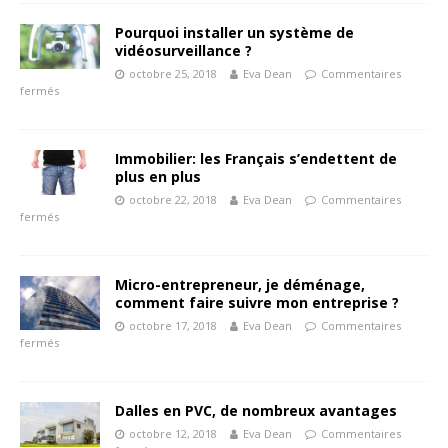
Pourquoi installer un système de
vidéosurveillance ?
octobre 25, 2018
Eva Dean
Commentaires
fermés
Immobilier: les Français s’endettent de
plus en plus
octobre 22, 2018
Eva Dean
Commentaires
fermés
Micro-entrepreneur, je déménage,
comment faire suivre mon entreprise ?
octobre 17, 2018
Eva Dean
Commentaires
fermés
Dalles en PVC, de nombreux avantages
octobre 12, 2018
Eva Dean
Commentaires