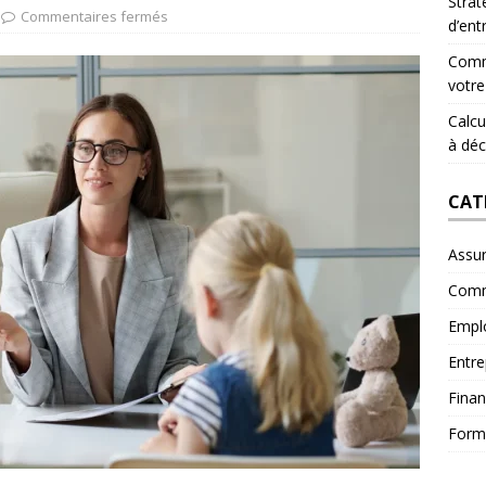
Strat
Commentaires fermés
d’ent
Comme
votre
Calcul
à déc
CAT
Assu
Comm
Empl
Entre
Fina
Form