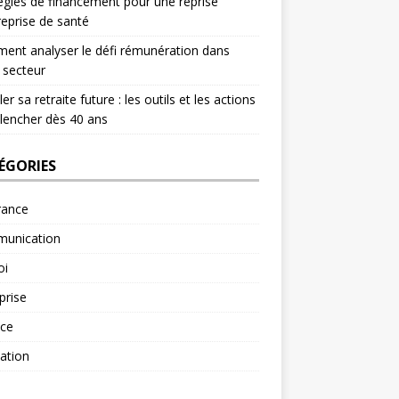
égies de financement pour une reprise
reprise de santé
nt analyser le défi rémunération dans
 secteur
er sa retraite future : les outils et les actions
lencher dès 40 ans
ÉGORIES
rance
unication
oi
prise
nce
ation