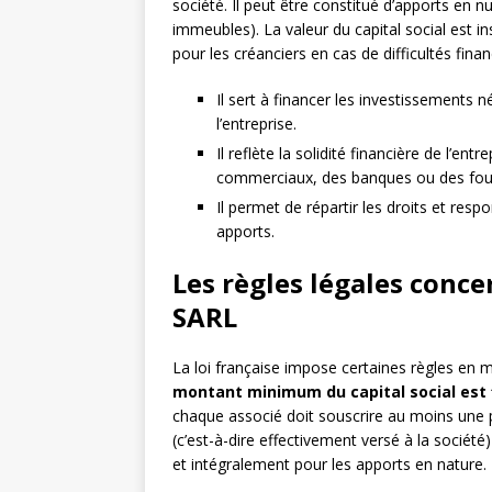
société. Il peut être constitué d’apports en
immeubles). La valeur du capital social est in
pour les créanciers en cas de difficultés finan
Il sert à financer les investissement
l’entreprise.
Il reflète la solidité financière de l’en
commerciaux, des banques ou des four
Il permet de répartir les droits et resp
apports.
Les règles légales concer
SARL
La loi française impose certaines règles en m
montant minimum du capital social est f
chaque associé doit souscrire au moins une part
(c’est-à-dire effectivement versé à la socié
et intégralement pour les apports en nature. 