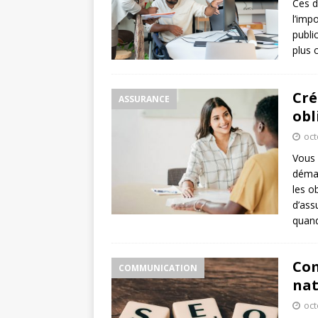
Ces d
l’imp
publi
plus 
Cré
ASSURANCE
obl
oct
Vous 
démar
les o
d’ass
quand
Com
COMMUNICATION
nat
oct