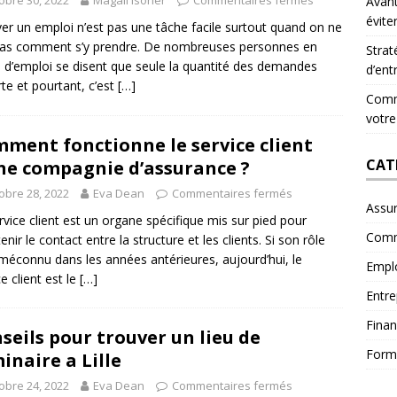
obre 30, 2022
Magali Isoner
Commentaires fermés
Avant
évite
er un emploi n’est pas une tâche facile surtout quand on ne
pas comment s’y prendre. De nombreuses personnes en
Strat
 d’emploi se disent que seule la quantité des demandes
d’ent
te et pourtant, c’est
[…]
Comme
votre
ment fonctionne le service client
CAT
ne compagnie d’assurance ?
obre 28, 2022
Eva Dean
Commentaires fermés
Assu
rvice client est un organe spécifique mis sur pied pour
Comm
enir le contact entre la structure et les clients. Si son rôle
 méconnu dans les années antérieures, aujourd’hui, le
Empl
e client est le
[…]
Entre
Fina
seils pour trouver un lieu de
Form
inaire a Lille
obre 24, 2022
Eva Dean
Commentaires fermés