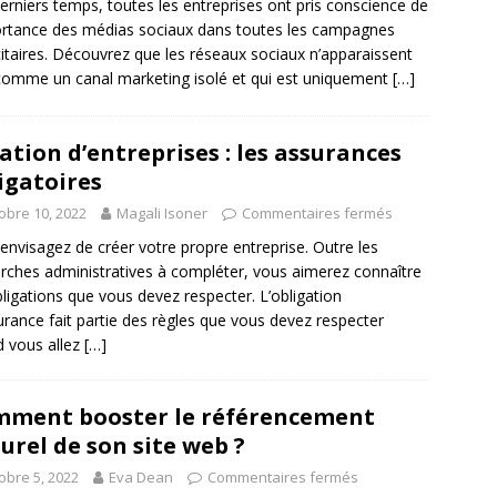
erniers temps, toutes les entreprises ont pris conscience de
ortance des médias sociaux dans toutes les campagnes
citaires. Découvrez que les réseaux sociaux n’apparaissent
comme un canal marketing isolé et qui est uniquement
[…]
ation d’entreprises : les assurances
igatoires
obre 10, 2022
Magali Isoner
Commentaires fermés
envisagez de créer votre propre entreprise. Outre les
ches administratives à compléter, vous aimerez connaître
bligations que vous devez respecter. L’obligation
urance fait partie des règles que vous devez respecter
 vous allez
[…]
ment booster le référencement
urel de son site web ?
obre 5, 2022
Eva Dean
Commentaires fermés