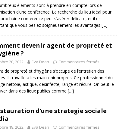
mbreux éléments sont à prendre en compte lors de
anisation d’une conférence. La recherche du lieu idéal pour
 prochaine conférence peut s’avérer délicate, et il est
tant que vous pesiez soigneusement les avantages
[…]
ment devenir agent de propreté et
ygiène ?
obre 20, 2022
Eva Dean
Commentaires fermés
nt de propreté et d’hygiène s’occupe de l’entretien des
es. Il travaille à les maintenir propres. Ce professionnel du
e nettoie, astique, désinfecte, range et récure. On peut le
uver dans des lieux publics comme
[…]
nstauration d’une strategie sociale
dia
obre 18, 2022
Eva Dean
Commentaires fermés