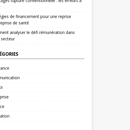
ages rupture conventionnelle : les erreurs à
r
égies de financement pour une reprise
reprise de santé
nt analyser le défi rémunération dans
 secteur
ÉGORIES
rance
unication
oi
prise
nce
ation