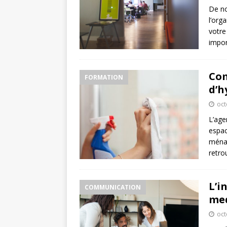
De no
l’org
votre
impor
Com
FORMATION
d’h
oct
L’age
espac
ménag
retro
L’i
COMMUNICATION
me
oct