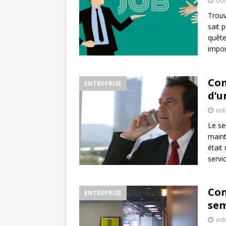
oct
Trouv
sait 
quête
impor
Com
ENTREPRISE
d’u
oct
Le se
maint
était
servic
Con
ENTREPRISE
sem
oct