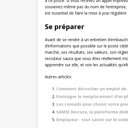
à ce poste. Si vous recevez un appel imprévu 
souvenez même pas du nom de l’entreprise, vo
est essentiel de faire la mise à jour régulière
Se préparer
Avant de se rendre à un entretien d’embauch
d’informations que possible sur le poste ciblé
marché, ses résultats, ses valeurs, son règlem
recruteur saura que vous êtes réellement moti
apprendre sur elle, et voir les actualités qu’e
Autres articles:
Comment décrocher un emploi de 
Envisager le remplacement d’un ph
Les conseils pour choisir votre pr
SAMSE Recrute, la plateforme dédi
Employeur : tout savoir sur le sol