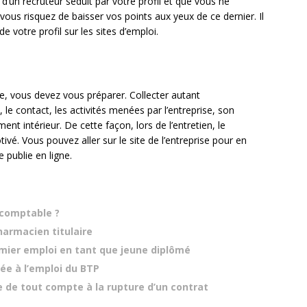
d’un recruteur séduit par votre profil et que vous ne
us risquez de baisser vos points aux yeux de ce dernier. Il
 de votre profil sur les sites d’emploi.
e, vous devez vous préparer. Collecter autant
, le contact, les activités menées par l’entreprise, son
ent intérieur. De cette façon, lors de l’entretien, le
vé. Vous pouvez aller sur le site de l’entreprise pour en
lle publie en ligne.
comptable ?
armacien titulaire
emier emploi en tant que jeune diplômé
ée à l’emploi du BTP
de de tout compte à la rupture d’un contrat