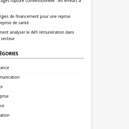
ages rupture conventionnelle : les erreurs à
r
égies de financement pour une reprise
reprise de santé
nt analyser le défi rémunération dans
 secteur
ÉGORIES
rance
unication
oi
prise
nce
ation