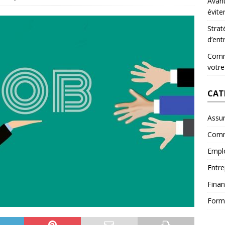
Avant
évite
Strat
d’ent
Comme
votre
CAT
Assu
Comm
Empl
Entre
Fina
Form