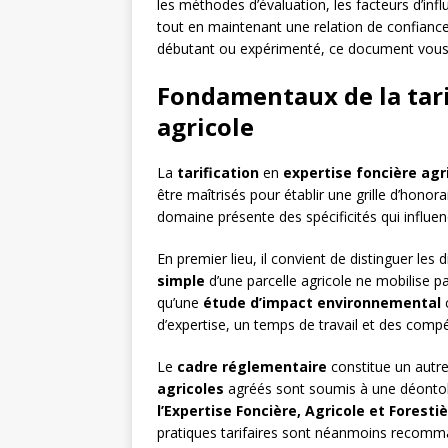
les méthodes d’évaluation, les facteurs d’influ
tout en maintenant une relation de confiance
débutant ou expérimenté, ce document vous fou
Fondamentaux de la tari
agricole
La
tarification
en
expertise foncière agr
être maîtrisés pour établir une grille d’hono
domaine présente des spécificités qui influen
En premier lieu, il convient de distinguer les
simple
d’une parcelle agricole ne mobilise 
qu’une
étude d’impact environnemental
c
d’expertise, un temps de travail et des compét
Le
cadre réglementaire
constitue un autr
agricoles
agréés sont soumis à une déontolo
l’Expertise Foncière, Agricole et Foresti
pratiques tarifaires sont néanmoins recomm