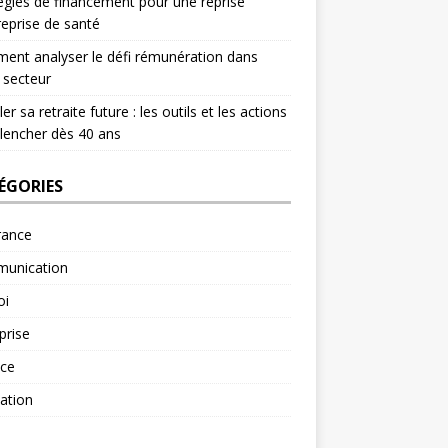
égies de financement pour une reprise
reprise de santé
nt analyser le défi rémunération dans
 secteur
er sa retraite future : les outils et les actions
lencher dès 40 ans
ÉGORIES
rance
unication
oi
prise
nce
ation