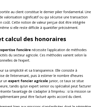
ortée au client constitue le dernier pilier fondamental. Une
de valorisation significatif ou qui sécurise une transaction
n coût. Cette notion de valeur perçue doit être intégrée
 même si elle reste difficile à quantifier précisément.
t calcul des honoraires
expertise foncière
nécessite l’application de méthodes
cités du secteur agricole. Ces méthodes varient selon la
onnelles de l’expert.
our sa simplicité et sa transparence. Elle consiste à
tise de l’intervenant, puis à estimer le nombre d’heures
our un
expert foncier agricole
junior, ce taux se situe
ure, tandis qu’un expert senior ou spécialisé peut facturer
ente l’avantage de s’adapter à l’imprévu : si la mission se
plémentaire peut être facturé après accord du client.
lièrement bien aux missions standardisées dont le périmètre