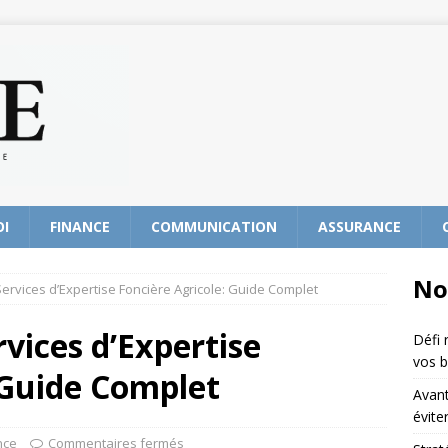
OI
FINANCE
COMMUNICATION
ASSURANCE
No
Services d’Expertise Foncière Agricole: Guide Complet
rvices d’Expertise
Défi 
vos b
 Guide Complet
Avant
évite
nce
Commentaires fermés