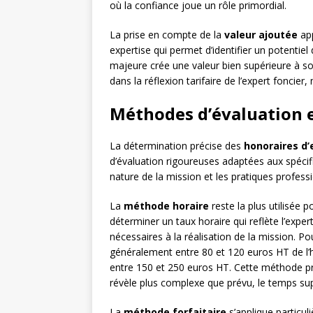
où la confiance joue un rôle primordial.
La prise en compte de la
valeur ajoutée
app
expertise qui permet d’identifier un potentiel 
majeure crée une valeur bien supérieure à so
dans la réflexion tarifaire de l’expert foncier,
Méthodes d’évaluation e
La détermination précise des
honoraires d’
d’évaluation rigoureuses adaptées aux spécifi
nature de la mission et les pratiques professi
La
méthode horaire
reste la plus utilisée p
déterminer un taux horaire qui reflète l’exper
nécessaires à la réalisation de la mission. P
généralement entre 80 et 120 euros HT de l’he
entre 150 et 250 euros HT. Cette méthode prés
révèle plus complexe que prévu, le temps sup
La
méthode forfaitaire
s’applique particu