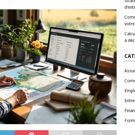
Strat
d’ent
Comme
votre
Calcul
à déc
CAT
Assu
Comm
Empl
Entre
Fina
Form