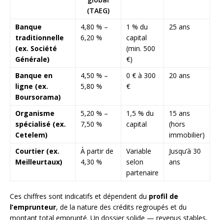
(TAEG)
Banque
4,80 % –
1 % du
25 ans
traditionnelle
6,20 %
capital
(ex. Société
(min. 500
Générale)
€)
Banque en
4,50 % –
0 € à 300
20 ans
ligne (ex.
5,80 %
€
Boursorama)
Organisme
5,20 % –
1,5 % du
15 ans
spécialisé (ex.
7,50 %
capital
(hors
Cetelem)
immobilier)
Courtier (ex.
À partir de
Variable
Jusqu’à 30
Meilleurtaux)
4,30 %
selon
ans
partenaire
Ces chiffres sont indicatifs et dépendent du
profil de
l’emprunteur
, de la nature des crédits regroupés et du
montant total emprunté. Un dossier solide — revenus stables,