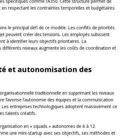
es spécifiques comme l’A350. Cette structure permet de
ut en respectant les contraintes temporelles et budgétaires
 le principal défi de ce modèle. Les conflits de priorités
jet peuvent créer des tensions. Les employés subissent
t à identifier leurs objectifs prioritaires. La
s différents niveaux augmente les coûts de coordination et
lité et autonomisation des
organisationnelle traditionnelle en supprimant les niveaux
ture favorise l’autonomie des équipes et la communication
ion. Les entreprises technologiques adoptent massivement ce
es talents créatifs.
organisation en « squads » autonomes de 6 à 12
me une mini-startup avec ses objectifs, ses méthodes et