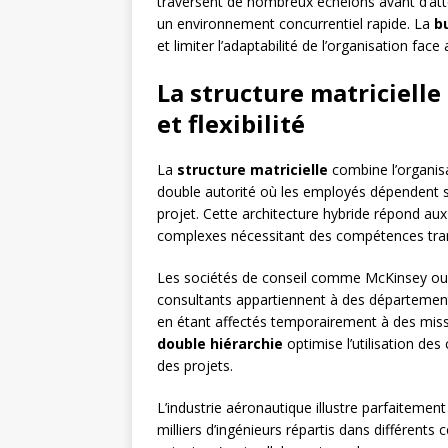
traversent de nombreux échelons avant d’atte
un environnement concurrentiel rapide. La
b
et limiter l’adaptabilité de l’organisation f
La structure matricielle 
et flexibilité
La
structure matricielle
combine l’organisa
double autorité où les employés dépendent 
projet. Cette architecture hybride répond aux
complexes nécessitant des compétences tran
Les sociétés de conseil comme McKinsey ou
consultants appartiennent à des départements
en étant affectés temporairement à des missio
double hiérarchie
optimise l’utilisation de
des projets.
L’industrie aéronautique illustre parfaitemen
milliers d’ingénieurs répartis dans différent