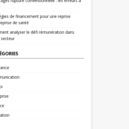
ages rupture conventionnelle : les erreurs à
r
égies de financement pour une reprise
reprise de santé
nt analyser le défi rémunération dans
 secteur
ÉGORIES
rance
unication
oi
prise
nce
ation