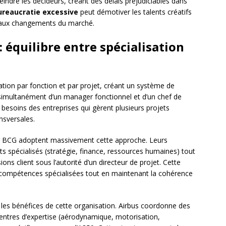
indre les décideurs, créant des délais préjudiciables dans
ureaucratie excessive
peut démotiver les talents créatifs
ace aux changements du marché.
: équilibre entre spécialisation
tion par fonction et par projet, créant un système de
simultanément d’un manager fonctionnel et d’un chef de
 besoins des entreprises qui gèrent plusieurs projets
sversales.
 BCG adoptent massivement cette approche. Leurs
 spécialisés (stratégie, finance, ressources humaines) tout
ns client sous l’autorité d’un directeur de projet. Cette
s compétences spécialisées tout en maintenant la cohérence
t les bénéfices de cette organisation. Airbus coordonne des
s centres d’expertise (aérodynamique, motorisation,