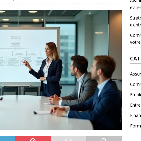
Avant
évite
Strat
d’ent
Comme
votre
CAT
Assu
Comm
Empl
Entre
Fina
Form