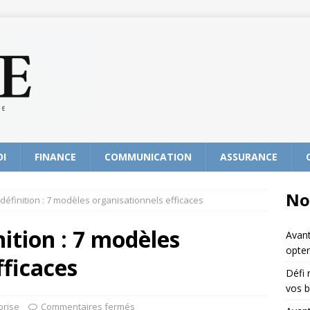
OI
FINANCE
COMMUNICATION
ASSURANCE
No
 définition : 7 modèles organisationnels efficaces
ition : 7 modèles
Avant
opter
fficaces
Défi 
vos b
prise
Commentaires fermés