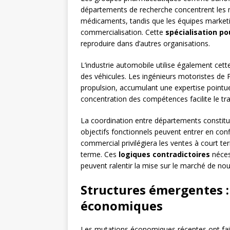
départements de recherche concentrent les m
médicaments, tandis que les équipes marketin
commercialisation. Cette
spécialisation p
reproduire dans d’autres organisations.
L’industrie automobile utilise également cett
des véhicules. Les ingénieurs motoristes de
propulsion, accumulant une expertise pointue
concentration des compétences facilite le tr
La coordination entre départements constitue
objectifs fonctionnels peuvent entrer en conf
commercial privilégiera les ventes à court te
terme. Ces
logiques contradictoires
néces
peuvent ralentir la mise sur le marché de no
Structures émergentes :
économiques
Les mutations économiques récentes ont fai