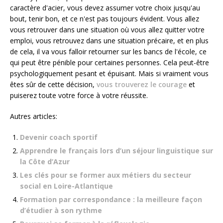
caractère d'acier, vous devez assumer votre choix jusqu'au
bout, tenir bon, et ce n'est pas toujours évident. Vous allez
vous retrouver dans une situation où vous allez quitter votre
emploi, vous retrouvez dans une situation précaire, et en plus
de cela, il va vous falloir retourner sur les bancs de l'école, ce
qui peut être pénible pour certaines personnes. Cela peut-être
psychologiquement pesant et épuisant. Mais si vraiment vous
êtes sûr de cette décision,
vous trouverez le courage
et
puiserez toute votre force à votre réussite.
Autres articles:
Devenir coach sportif
Apprendre le français lors d’un séjour linguistique sur
la Côte d’Azur
Les clés pour se former aux métiers du secteur
social en Loire-Atlantique
Formation par correspondance : la meilleure façon
d’étudier à son rythme