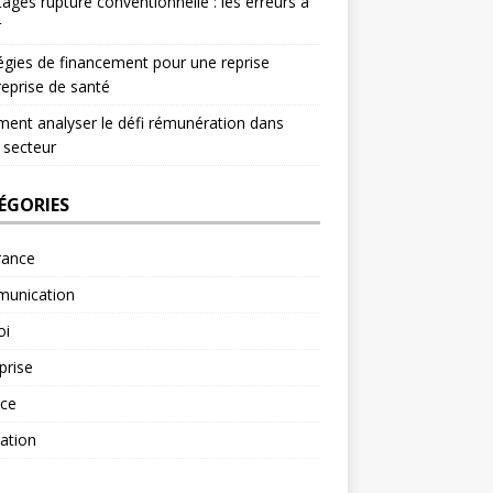
ages rupture conventionnelle : les erreurs à
r
égies de financement pour une reprise
reprise de santé
nt analyser le défi rémunération dans
 secteur
ÉGORIES
rance
unication
oi
prise
nce
ation