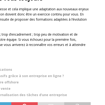
esse et cela implique une adaptation aux nouveaux enjeux
ation doivent donc être un exercice continu pour vous. En
nsuite de proposer des formations adaptées à l’évolution
; trop d’encadrement ; trop peu de motivation et de
tre équipe. Si vous échouez pour la première fois,
e vous arriverez à reconnaître vos erreurs et à atteindre
ications
fs grâce à son entreprise en ligne ?
re offshore
e vente
rnalisation des tâches d’une entreprise