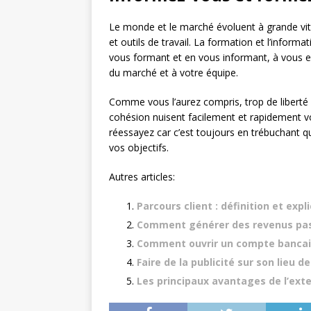
Le monde et le marché évoluent à grande vit
et outils de travail. La formation et l’inform
vous formant et en vous informant, à vous e
du marché et à votre équipe.
Comme vous l’aurez compris, trop de liberté 
cohésion nuisent facilement et rapidement vo
réessayez car c’est toujours en trébuchant qu
vos objectifs.
Autres articles:
Parcours client : définition et expl
Comment générer des revenus passi
Comment ouvrir un compte bancai
Faire de la publicité sur son lieu d
Les principaux avantages de l’exte