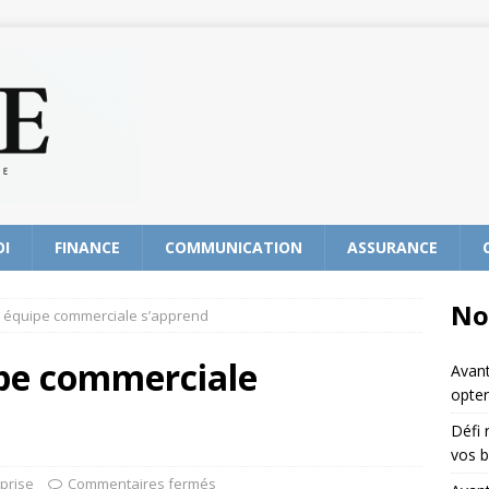
OI
FINANCE
COMMUNICATION
ASSURANCE
No
équipe commerciale s’apprend
pe commerciale
Avant
opter
Défi 
vos b
prise
Commentaires fermés