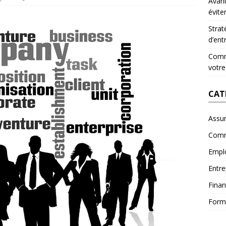
Avant
évite
Strat
d’ent
Comme
votre
CAT
Assu
Comm
Empl
Entre
Fina
Form