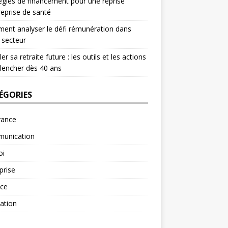
égies de financement pour une reprise
reprise de santé
nt analyser le défi rémunération dans
 secteur
er sa retraite future : les outils et les actions
lencher dès 40 ans
ÉGORIES
rance
unication
oi
prise
nce
ation