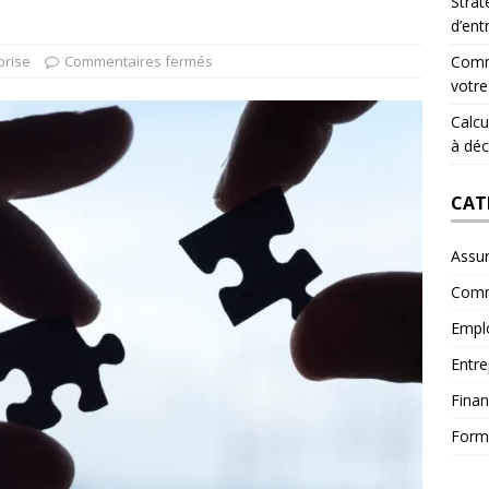
Strat
d’ent
prise
Commentaires fermés
Comme
votre
Calcul
à déc
CAT
Assu
Comm
Empl
Entre
Fina
Form