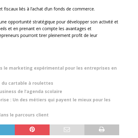
et fiscaux liés à l’achat d’un fonds de commerce.
ne opportunité stratégique pour développer son activité et
seils et en prenant en compte les avantages et
epreneurs pourront tirer pleinement profit de leur
ns le marketing expérimental pour les entreprises en
s du cartable à roulettes
business de l’agenda scolaire
ise : Un des métiers qui payent le mieux pour les
ans le parcours client