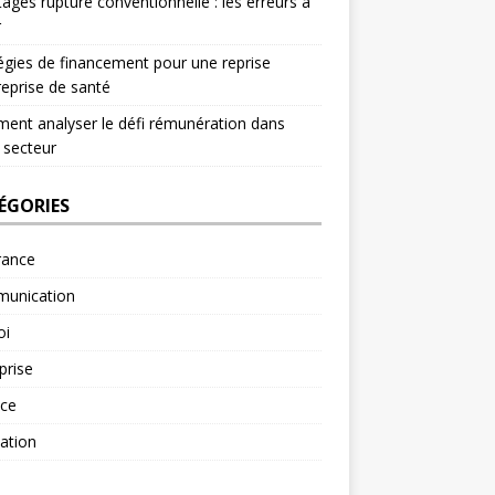
ages rupture conventionnelle : les erreurs à
r
égies de financement pour une reprise
reprise de santé
nt analyser le défi rémunération dans
 secteur
ÉGORIES
rance
unication
oi
prise
nce
ation