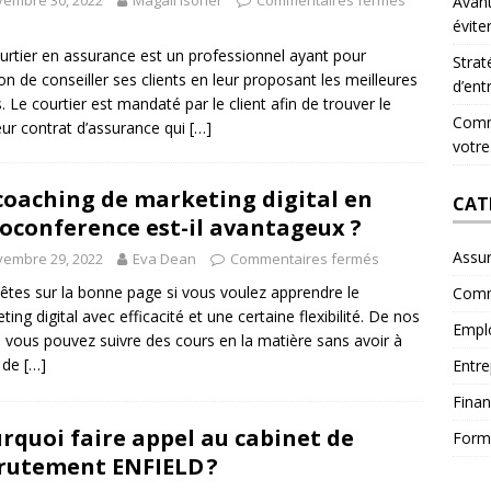
vembre 30, 2022
Magali Isoner
Commentaires fermés
Avant
évite
urtier en assurance est un professionnel ayant pour
Strat
on de conseiller ses clients en leur proposant les meilleures
d’ent
s. Le courtier est mandaté par le client afin de trouver le
Comme
eur contrat d’assurance qui
[…]
votre
coaching de marketing digital en
CAT
ioconference est-il avantageux ?
Assu
vembre 29, 2022
Eva Dean
Commentaires fermés
êtes sur la bonne page si vous voulez apprendre le
Comm
ting digital avec efficacité et une certaine flexibilité. De nos
Empl
, vous pouvez suivre des cours en la matière sans avoir à
r de
[…]
Entre
Fina
rquoi faire appel au cabinet de
Form
rutement ENFIELD ?