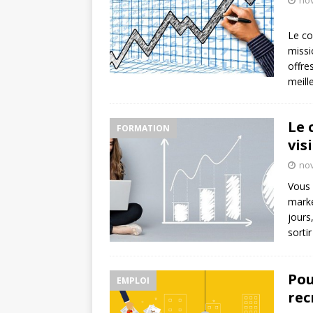
no
Le co
missi
offre
meill
Le 
FORMATION
vis
no
Vous 
marke
jours
sorti
Pou
EMPLOI
rec