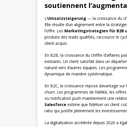
soutiennent l’augmentati
L’
Umsatzsteigerung
— la croissance du chi
Elle résulte d’un alignement entre la stratég
l’offre. Les
Marketingstrategien für B2B 
produire des leads qualifiés, raccourcir le c
client acquis.
En B2B, la croissance du chiffre d’affaires pa
existants. Un client satisfait dans un dépar
naturel vers d’autres équipes. Les programme
dynamique de manière systématique.
En B2C, la croissance repose davantage sur l
churn. Les programmes de fidélité, les offr
ou notification push maintiennent une relation
Salesforce
estime que fidéliser un client c
ratio qui justifie pleinement les investisseme
La digitalisation accélérée depuis 2020 a ég