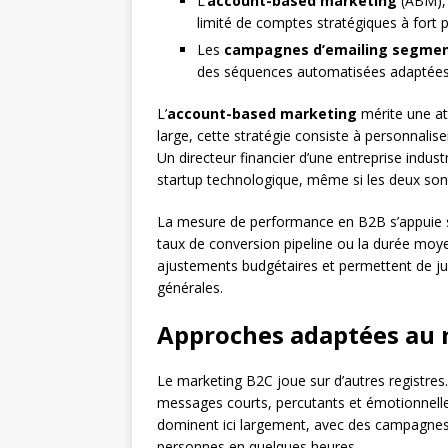
L’
account-based marketing
(ABM), 
limité de comptes stratégiques à fort p
Les
campagnes d’emailing segme
des séquences automatisées adaptées 
L’
account-based marketing
mérite une att
large, cette stratégie consiste à personnali
Un directeur financier d’une entreprise indus
startup technologique, même si les deux son
La mesure de performance en B2B s’appuie 
taux de conversion pipeline ou la durée moye
ajustements budgétaires et permettent de jus
générales.
Approches adaptées au 
Le marketing B2C joue sur d’autres registre
messages courts, percutants et émotionnel
dominent ici largement, avec des campagnes 
personnes en quelques heures.