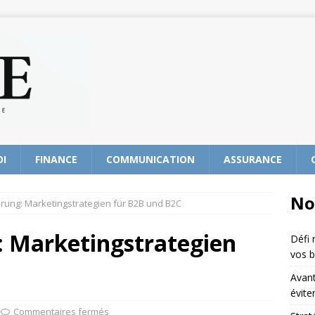
OI
FINANCE
COMMUNICATION
ASSURANCE
No
rung: Marketingstrategien für B2B und B2C
 Marketingstrategien
Défi 
vos b
Avant
évite
Commentaires fermés