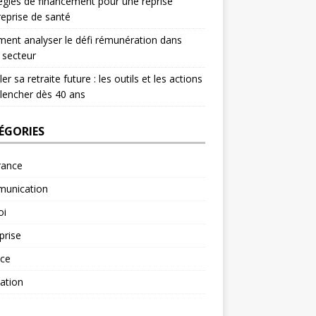
égies de financement pour une reprise
reprise de santé
nt analyser le défi rémunération dans
 secteur
er sa retraite future : les outils et les actions
lencher dès 40 ans
ÉGORIES
rance
unication
oi
prise
nce
ation