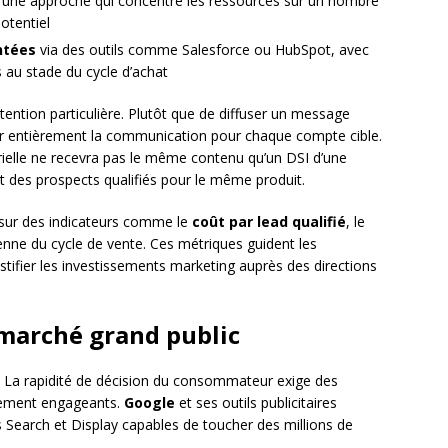
une approche qui concentre les ressources sur un nombre
otentiel
ntées
via des outils comme Salesforce ou HubSpot, avec
au stade du cycle d’achat
ention particulière. Plutôt que de diffuser un message
ser entièrement la communication pour chaque compte cible.
trielle ne recevra pas le même contenu qu’un DSI d’une
t des prospects qualifiés pour le même produit.
sur des indicateurs comme le
coût par lead qualifié
, le
nne du cycle de vente. Ces métriques guident les
tifier les investissements marketing auprès des directions
marché grand public
s. La rapidité de décision du consommateur exige des
lement engageants.
Google
et ses outils publicitaires
Search et Display capables de toucher des millions de