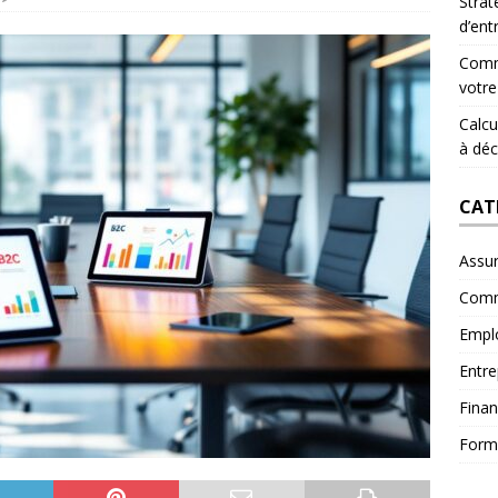
Strat
d’ent
Comme
votre
Calcul
à déc
CAT
Assu
Comm
Empl
Entre
Fina
Form