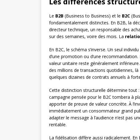
Les différences structu
Le
B2B
(Business to Business) et le
B2C
(Bus
fondamentalement distinctes. En B2B, la décis
directeur technique, un responsable des achat
sur des semaines, voire des mois. La
relati
En B2C, le schéma s’inverse. Un seul individu
d’une promotion ou d’une recommandation. Le
valeur unitaire reste généralement inférieure
des millions de transactions quotidiennes, là 
quelques dizaines de contrats annuels à forte
Cette distinction structurelle détermine tout :
campagne pensée pour le B2C tombera à plat
apporter de preuve de valeur concrète. À l’i
immédiatement un consommateur grand pub
adapter le message à l’audience n’est pas une
rentable.
La fidélisation diffère aussi radicalement. En