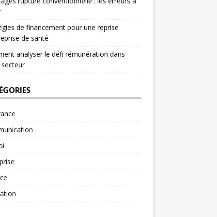
ages rupture conventionnelle : les erreurs à
r
égies de financement pour une reprise
reprise de santé
nt analyser le défi rémunération dans
 secteur
ÉGORIES
rance
unication
oi
prise
nce
ation