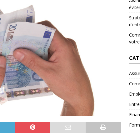
Avant
évite
Strat
d’ent
Comme
votre
CAT
Assu
Comm
Empl
Entre
Fina
Form