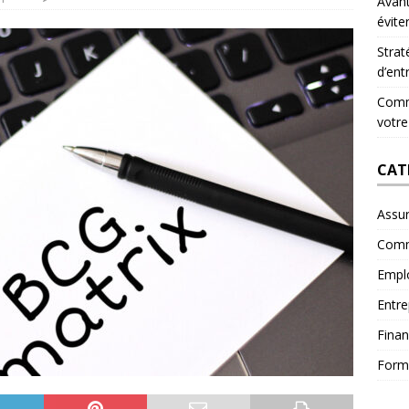
Avant
évite
Strat
d’ent
Comme
votre
CAT
Assu
Comm
Empl
Entre
Fina
Form