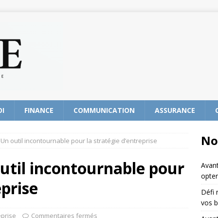
OI
FINANCE
COMMUNICATION
ASSURANCE
No
 Un outil incontournable pour la stratégie d’entreprise
util incontournable pour
Avant
opter
eprise
Défi 
vos b
eprise
Commentaires fermés