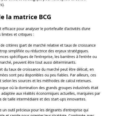
s).
 de la matrice BCG
efficace pour analyser le portefeuille d’activités d’une
imites et critiques :
de critères (part de marché relative et taux de croissance
trop simplifiée ou réductrice des enjeux stratégiques.
ces spécifiques de l’entreprise, les barrières à l’entrée ou
 marché, peuvent être tout aussi déterminants.
 et du taux de croissance du marché peut être délicat, en
nnées sont peu disponibles ou peu fiables. Par ailleurs, ces
t selon les sources et les méthodes de calcul retenues.
que où la domination des grands groupes industriels était
ns adaptée aux réalités économiques actuelles, marquées par
de taille intermédiaire et des start-ups innovantes.
n outil précieux pour les dirigeants d’entreprise qui
mple et rapide pour orienter leur stratégie. Combinée avec