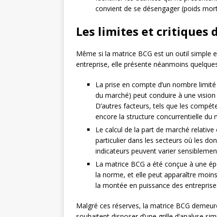
convient de se désengager (poids mort
Les limites et critiques
Même si la matrice BCG est un outil simple et 
entreprise, elle présente néanmoins quelques l
La prise en compte d’un nombre limité 
du marché) peut conduire à une vision 
D’autres facteurs, tels que les compéten
encore la structure concurrentielle du
Le calcul de la part de marché relative
particulier dans les secteurs où les do
indicateurs peuvent varier sensiblemen
La matrice BCG a été conçue à une épo
la norme, et elle peut apparaître moi
la montée en puissance des entreprises 
Malgré ces réserves, la matrice BCG demeure u
souhaitent disposer d’une grille d’analyse si