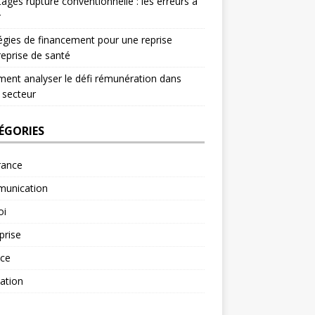
ages rupture conventionnelle : les erreurs à
r
égies de financement pour une reprise
reprise de santé
nt analyser le défi rémunération dans
 secteur
ÉGORIES
rance
unication
oi
prise
nce
ation