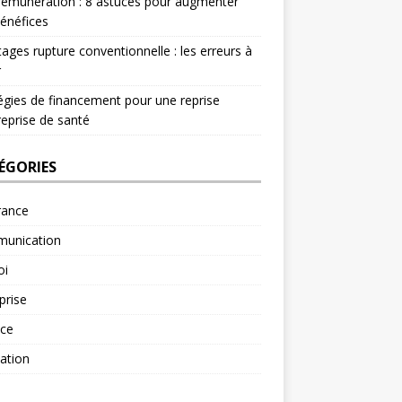
rémunération : 8 astuces pour augmenter
énéfices
ages rupture conventionnelle : les erreurs à
r
égies de financement pour une reprise
reprise de santé
ÉGORIES
rance
unication
oi
prise
nce
ation