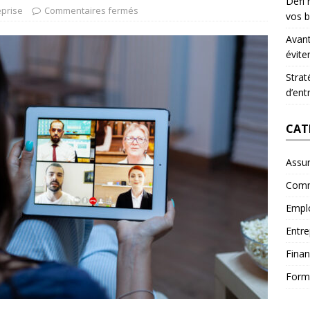
Défi 
eprise
Commentaires fermés
vos b
Avant
évite
Strat
d’ent
CAT
Assu
Comm
Empl
Entre
Fina
Form