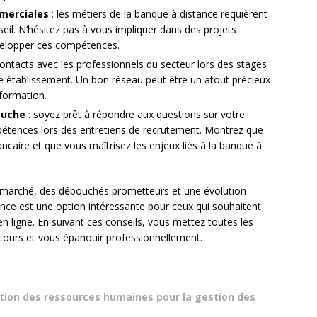
merciales
: les métiers de la banque à distance requièrent
seil. N’hésitez pas à vous impliquer dans des projets
velopper ces compétences.
contacts avec les professionnels du secteur lors des stages
e établissement. Un bon réseau peut être un atout précieux
formation.
auche
: soyez prêt à répondre aux questions sur votre
étences lors des entretiens de recrutement. Montrez que
caire et que vous maîtrisez les enjeux liés à la banque à
 marché, des débouchés prometteurs et une évolution
ance est une option intéressante pour ceux qui souhaitent
en ligne. En suivant ces conseils, vous mettez toutes les
rcours et vous épanouir professionnellement.
stion des ressources humaines pour la gestion des