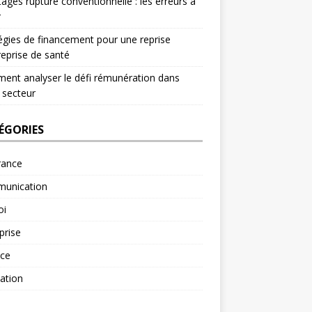
ages rupture conventionnelle : les erreurs à
r
égies de financement pour une reprise
reprise de santé
nt analyser le défi rémunération dans
 secteur
ÉGORIES
rance
unication
oi
prise
nce
ation