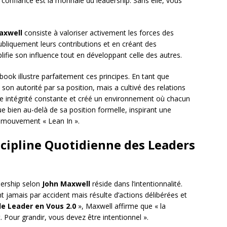
 confiance est la monnaie du leadership. Sans elle, vous
axwell
consiste à valoriser activement les forces des
liquement leurs contributions et en créant des
plifie son influence tout en développant celle des autres.
ook illustre parfaitement ces principes. En tant que
 son autorité par sa position, mais a cultivé des relations
e intégrité constante et créé un environnement où chacun
ue bien au-delà de sa position formelle, inspirant une
 mouvement « Lean In ».
iscipline Quotidienne des Leaders
ership selon
John Maxwell
réside dans l’intentionnalité.
nt jamais par accident mais résulte d’actions délibérées et
le Leader en Vous 2.0
», Maxwell affirme que « la
Pour grandir, vous devez être intentionnel ».