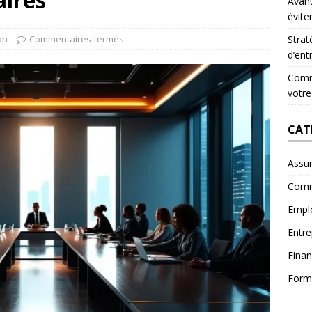
Avant
évite
on
Commentaires fermés
Strat
d’ent
Comme
votre
CAT
Assu
Comm
Empl
Entre
Fina
Form