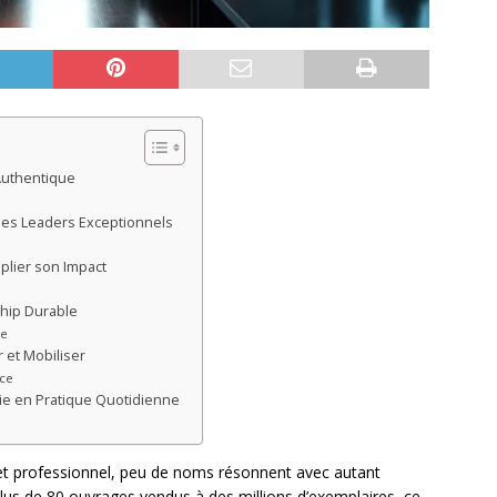
 Authentique
e des Leaders Exceptionnels
plier son Impact
ship Durable
le
r et Mobiliser
ice
rie en Pratique Quotidienne
et professionnel, peu de noms résonnent avec autant
plus de 80 ouvrages vendus à des millions d’exemplaires, ce