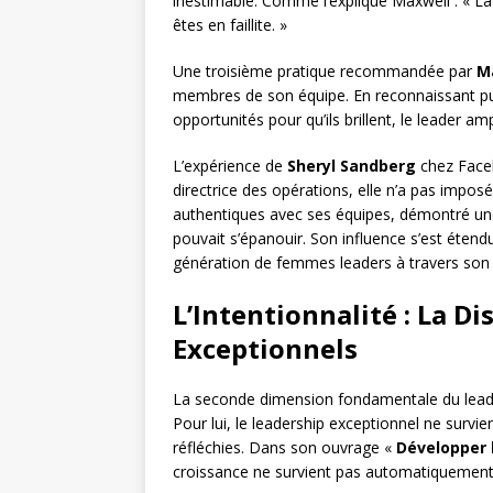
inestimable. Comme l’explique Maxwell : « La
êtes en faillite. »
Une troisième pratique recommandée par
M
membres de son équipe. En reconnaissant pub
opportunités pour qu’ils brillent, le leader am
L’expérience de
Sheryl Sandberg
chez Faceb
directrice des opérations, elle n’a pas imposé
authentiques avec ses équipes, démontré un
pouvait s’épanouir. Son influence s’est étend
génération de femmes leaders à travers son
L’Intentionnalité : La D
Exceptionnels
La seconde dimension fondamentale du lead
Pour lui, le leadership exceptionnel ne survie
réfléchies. Dans son ouvrage «
Développer 
croissance ne survient pas automatiquement. 