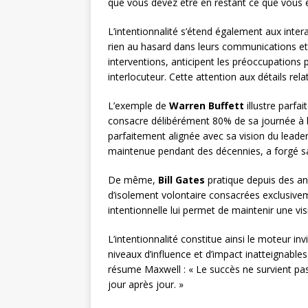
que vous devez être en restant ce que vous ê
L’intentionnalité s’étend également aux inter
rien au hasard dans leurs communications et 
interventions, anticipent les préoccupations
interlocuteur. Cette attention aux détails rel
L’exemple de
Warren Buffett
illustre parfai
consacre délibérément 80% de sa journée à la 
parfaitement alignée avec sa vision du leader
maintenue pendant des décennies, a forgé sa 
De même,
Bill Gates
pratique depuis des an
d’isolement volontaire consacrées exclusiveme
intentionnelle lui permet de maintenir une vis
L’intentionnalité constitue ainsi le moteur inv
niveaux d’influence et d’impact inatteignable
résume Maxwell : « Le succès ne survient pas 
jour après jour. »