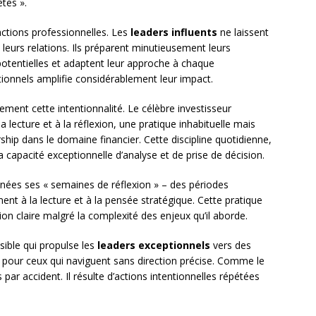
tes ».
actions professionnelles. Les
leaders influents
ne laissent
leurs relations. Ils préparent minutieusement leurs
 potentielles et adaptent leur approche à chaque
ationnels amplifie considérablement leur impact.
tement cette intentionnalité. Le célèbre investisseur
lecture et à la réflexion, une pratique inhabituelle mais
ship dans le domaine financier. Cette discipline quotidienne,
capacité exceptionnelle d’analyse et de prise de décision.
nées ses « semaines de réflexion » – des périodes
nt à la lecture et à la pensée stratégique. Cette pratique
ion claire malgré la complexité des enjeux qu’il aborde.
isible qui propulse les
leaders exceptionnels
vers des
s pour ceux qui naviguent sans direction précise. Comme le
par accident. Il résulte d’actions intentionnelles répétées