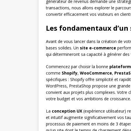
générateur de revenus demande une stratégie 
transactions, nous allons explorer le parco
convertir efficacement vos visiteurs en clients
Les fondamentaux d’un 
Avant de vous lancer dans la création de vot
bases solides. Un
site e-commerce
perform
qui détermineront sa capacité à générer des 
Commencez par choisir la bonne
platefor
comme
Shopify
,
WooCommerce
,
Presta
spécifiques : Shopify offre simplicité et ra
WordPress, PrestaShop propose une grande fl
convient aux projets plus complexes. Votre 
votre budget et vos ambitions de croissance.
La
conception UX
(expérience utilisateur) r
et intuitif augmente significativement vos ta
processus de paiement en moins de 3 étapes 
qu’un site dont le temps de chargement dépa