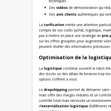
techniques
Des
vidéos
de démonstration qui rédui
Des
avis clients
authentiques qui renfo
La
tarification
mérite une attention particul
compte de vos coûts (achat, logistique, marke
pas à mettre en place une stratégie de
prix
sur les offres groupées pour augmenter votre
peuvent révéler des informations précieuses s
Optimisation de la logistiq
La
logistique
constitue souvent le talon d’
des stocks ou des délais de livraison trop lo
options s’offrent à vous:
Le
dropshipping
permet de démarrer sans st
mais offre des marges réduites et un contrôle 
contrôle total mais nécessite un investisseme
d’
externalisation logistique
(fulfillment)