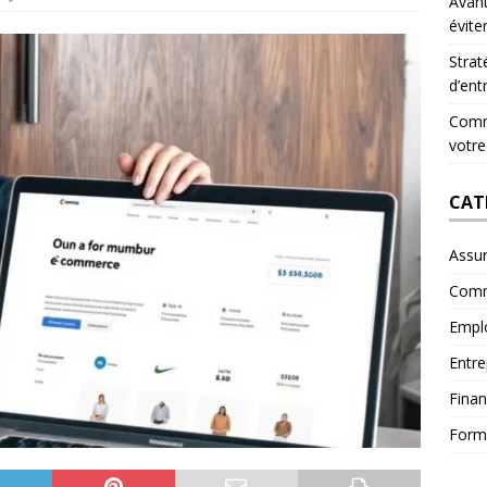
Avant
évite
Strat
d’ent
Comme
votre
CAT
Assu
Comm
Empl
Entre
Fina
Form