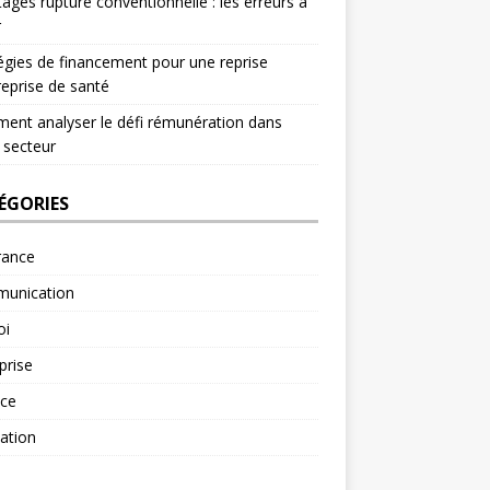
ages rupture conventionnelle : les erreurs à
r
égies de financement pour une reprise
reprise de santé
nt analyser le défi rémunération dans
 secteur
ÉGORIES
rance
unication
oi
prise
nce
ation