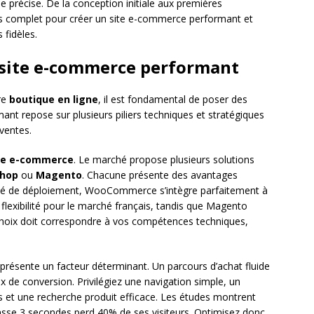
précise. De la conception initiale aux premières
urs complet pour créer un site e-commerce performant et
 fidèles.
site e-commerce performant
re
boutique en ligne
, il est fondamental de poser des
ant repose sur plusieurs piliers techniques et stratégiques
ventes.
me e-commerce
. Le marché propose plusieurs solutions
Shop
ou
Magento
. Chacune présente des avantages
pidité de déploiement, WooCommerce s’intègre parfaitement à
exibilité pour le marché français, tandis que Magento
choix doit correspondre à vos compétences techniques,
eprésente un facteur déterminant. Un parcours d’achat fluide
ux de conversion. Privilégiez une navigation simple, un
et une recherche produit efficace. Les études montrent
sse 3 secondes perd 40% de ses visiteurs. Optimisez donc