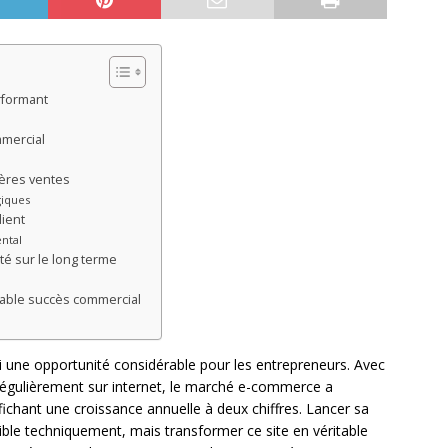
rformant
mmercial
ières ventes
giques
lient
ntal
té sur le long terme
table succès commercial
 une opportunité considérable pour les entrepreneurs. Avec
 régulièrement sur internet, le marché e-commerce a
fichant une croissance annuelle à deux chiffres. Lancer sa
ible techniquement, mais transformer ce site en véritable