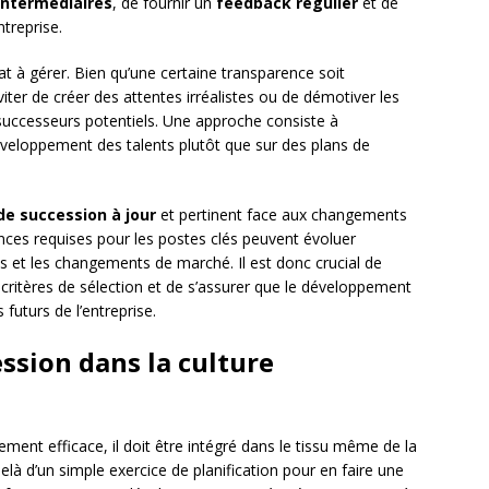
intermédiaires
, de fournir un
feedback régulier
et de
ntreprise.
at à gérer. Bien qu’une certaine transparence soit
éviter de créer des attentes irréalistes ou de démotiver les
uccesseurs potentiels. Une approche consiste à
veloppement des talents plutôt que sur des plans de
de succession à jour
et pertinent face aux changements
ces requises pour les postes clés peuvent évoluer
 et les changements de marché. Il est donc crucial de
s critères de sélection et de s’assurer que le développement
futurs de l’entreprise.
ession dans la culture
lement efficace, il doit être intégré dans le tissu même de la
-delà d’un simple exercice de planification pour en faire une