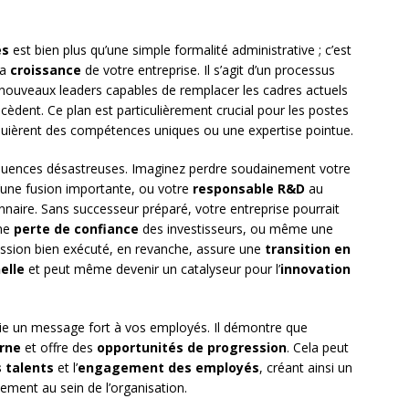
és
est bien plus qu’une simple formalité administrative ; c’est
la
croissance
de votre entreprise. Il s’agit d’un processus
e nouveaux leaders capables de remplacer les cadres actuels
décèdent. Ce plan est particulièrement crucial pour les postes
quièrent des compétences uniques ou une expertise pointue.
équences désastreuses. Imaginez perdre soudainement votre
’une fusion importante, ou votre
responsable R&D
au
naire. Sans successeur préparé, votre entreprise pourrait
une
perte de confiance
des investisseurs, ou même une
ession bien exécuté, en revanche, assure une
transition en
elle
et peut même devenir un catalyseur pour l’
innovation
oie un message fort à vos employés. Il démontre que
rne
et offre des
opportunités de progression
. Cela peut
 talents
et l’
engagement des employés
, créant ainsi un
ement au sein de l’organisation.