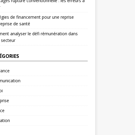
ages rupture conventionnelle : les erreurs à
r
égies de financement pour une reprise
reprise de santé
nt analyser le défi rémunération dans
 secteur
ÉGORIES
rance
unication
oi
prise
nce
ation