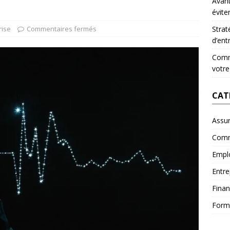
Avant
évite
rise
Commentaires fermés
Strat
d’ent
Comme
votre
CAT
Assu
Comm
Empl
Entre
Fina
Form