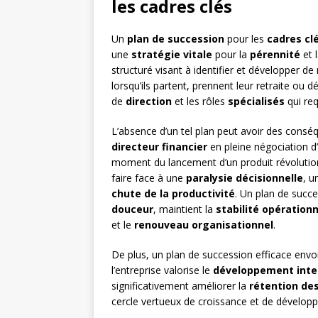
les cadres clés
Un
plan de succession
pour les
cadres cl
une
stratégie vitale
pour la
pérennité
et 
structuré visant à identifier et développer d
lorsqu’ils partent, prennent leur retraite ou 
de
direction
et les rôles
spécialisés
qui re
L’absence d’un tel plan peut avoir des cons
directeur financier
en pleine négociation d
moment du lancement d’un produit révolution
faire face à une
paralysie décisionnelle
, 
chute de la productivité
. Un plan de succ
douceur
, maintient la
stabilité opérationn
et le
renouveau organisationnel
.
De plus, un plan de succession efficace env
l’entreprise valorise le
développement inte
significativement améliorer la
rétention des
cercle vertueux de croissance et de développ