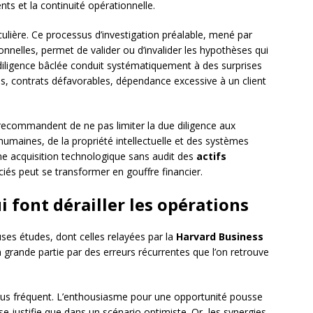
nts et la continuité opérationnelle.
culière. Ce processus d’investigation préalable, mené par
onnelles, permet de valider ou d’invalider les hypothèses qui
 diligence bâclée conduit systématiquement à des surprises
es, contrats défavorables, dépendance excessive à un client
ecommandent de ne pas limiter la due diligence aux
humaines, de la propriété intellectuelle et des systèmes
ne acquisition technologique sans audit des
actifs
ciés peut se transformer en gouffre financier.
i font dérailler les opérations
es études, dont celles relayées par la
Harvard Business
 en grande partie par des erreurs récurrentes que l’on retrouve
e plus fréquent. L’enthousiasme pour une opportunité pousse
se justifie que dans un scénario optimiste. Or, les synergies