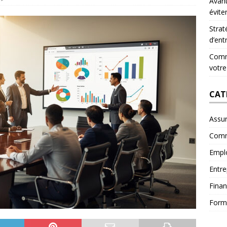
Avant
évite
Strat
d’ent
Comme
votre
CAT
Assu
Comm
Empl
Entre
Fina
Form