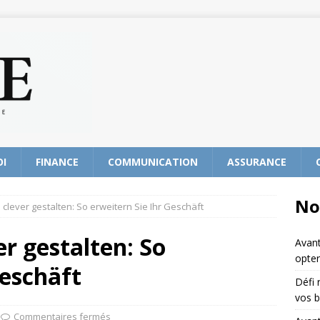
OI
FINANCE
COMMUNICATION
ASSURANCE
No
 clever gestalten: So erweitern Sie Ihr Geschäft
er gestalten: So
Avant
opter
Geschäft
Défi 
vos b
Commentaires fermés