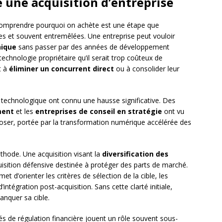
 une acquisition d’entreprise
 comprendre pourquoi on achète est une étape que
es et souvent entremêlées. Une entreprise peut vouloir
hique
sans passer par des années de développement
echnologie propriétaire qu’il serait trop coûteux de
t à
éliminer un concurrent direct
ou à consolider leur
ur technologique ont connu une hausse significative. Des
ment
et les
entreprises de conseil en stratégie
ont vu
xploser, portée par la transformation numérique accélérée des
thode. Une acquisition visant la
diversification des
ition défensive destinée à protéger des parts de marché.
met d’orienter les critères de sélection de la cible, les
intégration post-acquisition. Sans cette clarté initiale,
nquer sa cible.
tés de régulation financière jouent un rôle souvent sous-