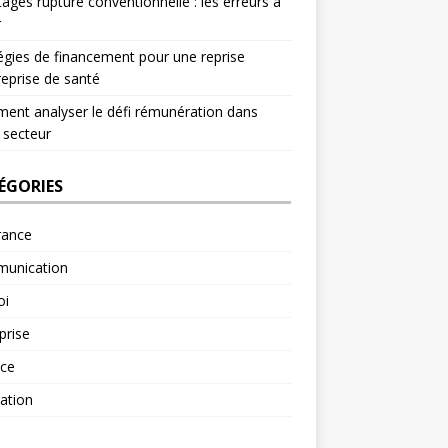
ages rupture conventionnelle : les erreurs à
r
égies de financement pour une reprise
reprise de santé
nt analyser le défi rémunération dans
 secteur
ÉGORIES
rance
unication
oi
prise
nce
ation