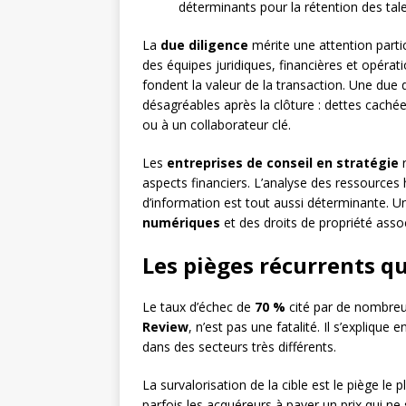
déterminants pour la rétention des tale
La
due diligence
mérite une attention parti
des équipes juridiques, financières et opérati
fondent la valeur de la transaction. Une due
désagréables après la clôture : dettes caché
ou à un collaborateur clé.
Les
entreprises de conseil en stratégie
r
aspects financiers. L’analyse des ressources 
d’information est tout aussi déterminante. U
numériques
et des droits de propriété asso
Les pièges récurrents qu
Le taux d’échec de
70 %
cité par de nombreus
Review
, n’est pas une fatalité. Il s’explique
dans des secteurs très différents.
La survalorisation de la cible est le piège l
parfois les acquéreurs à payer un prix qui ne 