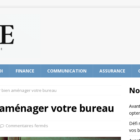
OI
FINANCE
COMMUNICATION
ASSURANCE
No
r bien aménager votre bureau
n aménager votre bureau
Avant
opter
Défi 
Commentaires fermés
vos b