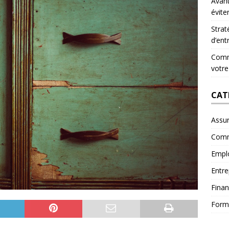
Avant
évite
Strat
d’ent
Comme
votre
CAT
Assu
Comm
Empl
Entre
Fina
Form