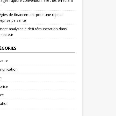
ages rupture conventionnelle : les erreurs à
r
égies de financement pour une reprise
reprise de santé
nt analyser le défi rémunération dans
 secteur
ÉGORIES
rance
unication
oi
prise
nce
ation