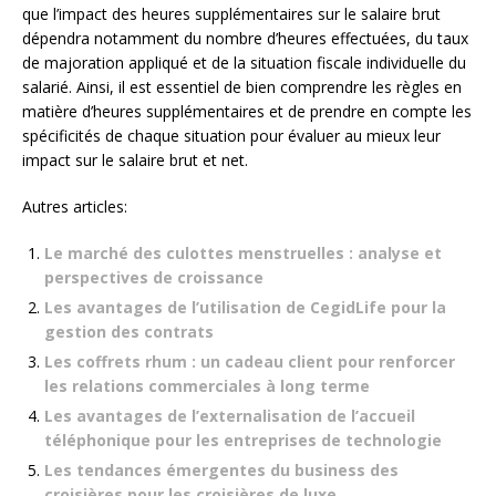
que l’impact des heures supplémentaires sur le salaire brut
dépendra notamment du nombre d’heures effectuées, du taux
de majoration appliqué et de la situation fiscale individuelle du
salarié. Ainsi, il est essentiel de bien comprendre les règles en
matière d’heures supplémentaires et de prendre en compte les
spécificités de chaque situation pour évaluer au mieux leur
impact sur le salaire brut et net.
Autres articles:
Le marché des culottes menstruelles : analyse et
perspectives de croissance
Les avantages de l’utilisation de CegidLife pour la
gestion des contrats
Les coffrets rhum : un cadeau client pour renforcer
les relations commerciales à long terme
Les avantages de l’externalisation de l’accueil
téléphonique pour les entreprises de technologie
Les tendances émergentes du business des
croisières pour les croisières de luxe