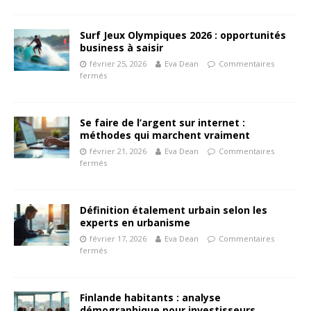
Surf Jeux Olympiques 2026 : opportunités
business à saisir
février 25, 2026
Eva Dean
Commentaires
fermés
Se faire de l’argent sur internet :
méthodes qui marchent vraiment
février 21, 2026
Eva Dean
Commentaires
fermés
Définition étalement urbain selon les
experts en urbanisme
février 17, 2026
Eva Dean
Commentaires
fermés
Finlande habitants : analyse
démographique pour investisseurs