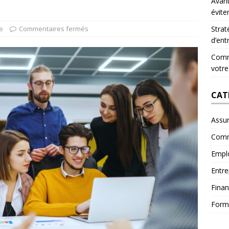
Avant
évite
e
Commentaires fermés
Strat
d’ent
Comme
votre
CAT
Assu
Comm
Empl
Entre
Fina
Form