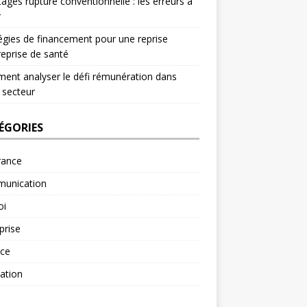
ages rupture conventionnelle : les erreurs à
r
égies de financement pour une reprise
reprise de santé
nt analyser le défi rémunération dans
 secteur
ÉGORIES
rance
unication
oi
prise
nce
ation