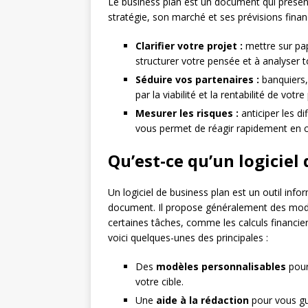
Le business plan est un document qui présent
stratégie, son marché et ses prévisions financ
Clarifier votre projet :
mettre sur pap
structurer votre pensée et à analyser t
Séduire vos partenaires :
banquiers,
par la viabilité et la rentabilité de vot
Mesurer les risques :
anticiper les di
vous permet de réagir rapidement en c
Qu’est-ce qu’un logiciel
Un logiciel de business plan est un outil in
document. Il propose généralement des modè
certaines tâches, comme les calculs financiers.
voici quelques-unes des principales :
Des
modèles personnalisables
pour 
votre cible.
Une
aide à la rédaction
pour vous gui