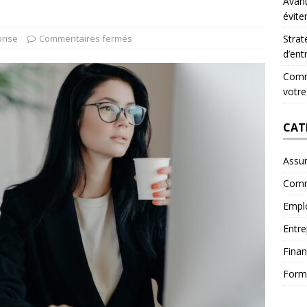
Avant
évite
prise
Commentaires fermés
Strat
d’ent
Comme
votre
CAT
Assu
Comm
Empl
Entre
Fina
Form