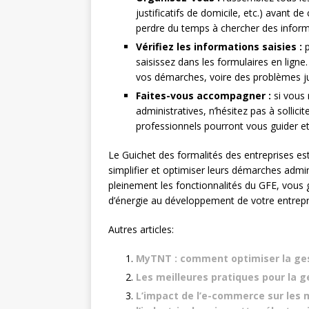
justificatifs de domicile, etc.) avant
perdre du temps à chercher des infor
Vérifiez les informations saisies :
p
saisissez dans les formulaires en ligne
vos démarches, voire des problèmes ju
Faites-vous accompagner :
si vous 
administratives, n’hésitez pas à sollicit
professionnels pourront vous guider et 
Le Guichet des formalités des entreprises est
simplifier et optimiser leurs démarches admini
pleinement les fonctionnalités du GFE, vou
d’énergie au développement de votre entrepr
Autres articles:
MyTNT : comment optimiser la ges
Les meilleures pratiques pour la g
L’impact de l’e-commerce sur les 