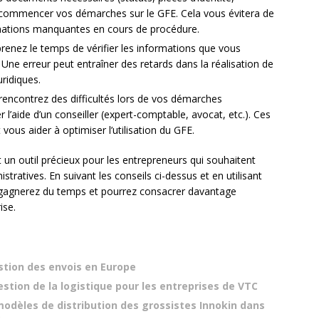
 de commencer vos démarches sur le GFE. Cela vous évitera de
mations manquantes en cours de procédure.
renez le temps de vérifier les informations que vous
. Une erreur peut entraîner des retards dans la réalisation de
ridiques.
rencontrez des difficultés lors de vos démarches
er l’aide d’un conseiller (expert-comptable, avocat, etc.). Ces
vous aider à optimiser l’utilisation du GFE.
 un outil précieux pour les entrepreneurs qui souhaitent
stratives. En suivant les conseils ci-dessus et en utilisant
s gagnerez du temps et pourrez consacrer davantage
ise.
tion des envois en Europe
estion de la logistique pour les entreprises de VTC
modèles de distribution des grossistes Innokin dans