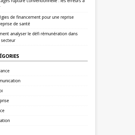
ages rupture conventionnelle : les erreurs à
r
égies de financement pour une reprise
reprise de santé
nt analyser le défi rémunération dans
 secteur
ÉGORIES
rance
unication
oi
prise
nce
ation