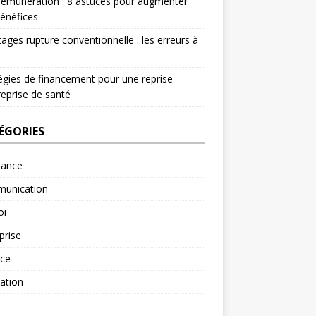
rémunération : 8 astuces pour augmenter
énéfices
ages rupture conventionnelle : les erreurs à
r
égies de financement pour une reprise
reprise de santé
ÉGORIES
rance
unication
oi
prise
nce
ation