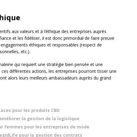
thique
tifs aux valeurs et à l’éthique des entreprises auprès
ance et les fidéliser, il est donc primordial de faire preuve
 engagements éthiques et responsables (respect de
onnelles, etc.).
e haleine qui requiert une stratégie bien pensée et une
es différentes actions, les entreprises pourront tisser une
ndront alors leurs meilleurs ambassadeurs auprès du grand
icaces pour les produits CBD
méliorer la gestion de la logistique
ur femmes pour les entreprises de mode
CegidLife pour la gestion des contrats