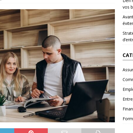
Défi 
vos b
Avant
évite
Strat
d’ent
CAT
Assu
Comm
Empl
Entre
Fina
Form