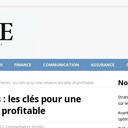
OI
FINANCE
COMMUNICATION
ASSURANCE
No
clients : les clés pour une relation durable et profitable
s : les clés pour une
Strat
sur l
 profitable
Avant
opter
Commentaires fermés