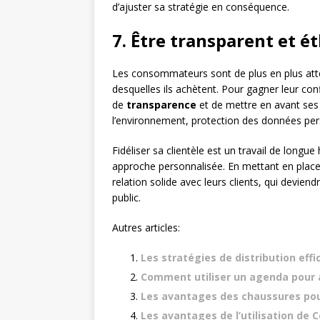
d’ajuster sa stratégie en conséquence.
7. Être transparent et é
Les consommateurs sont de plus en plus atten
desquelles ils achètent. Pour gagner leur confi
de
transparence
et de mettre en avant ses
l’environnement, protection des données pers
Fidéliser sa clientèle est un travail de longu
approche personnalisée. En mettant en place c
relation solide avec leurs clients, qui devie
public.
Autres articles:
Les stratégies de distribution eff
Comment utiliser un agenda pour a
Les avantages des chaussures po
Les avantages de l’utilisation de 