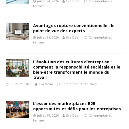
juillet 24, 2026
Eva Dean
Commentaires
fermés
Avantages rupture conventionnelle : le
point de vue des experts
juillet 21, 2026
Eva Dean
Commentaires
fermés
L’évolution des cultures d’entreprise :
comment la responsabilité sociétale et le
bien-être transforment le monde du
travail
juillet 21, 2026
Eva Dean
Commentaires fermés
L’essor des marketplaces B2B :
opportunités et défis pour les entreprises
juillet 18, 2026
Eva Dean
Commentaires
fermés