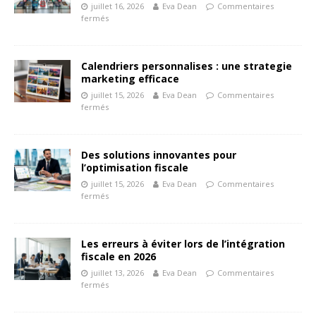
juillet 16, 2026
Eva Dean
Commentaires
fermés
Calendriers personnalises : une strategie
marketing efficace
juillet 15, 2026
Eva Dean
Commentaires
fermés
Des solutions innovantes pour
l’optimisation fiscale
juillet 15, 2026
Eva Dean
Commentaires
fermés
Les erreurs à éviter lors de l’intégration
fiscale en 2026
juillet 13, 2026
Eva Dean
Commentaires
fermés