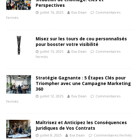
Perspectives
juillet 16, 2025
Eva Dean
Commentaires
fermés
Misez sur les tours de cou personnalisés
pour booster votre visibilité
juillet 15, 2025
Eva Dean
Commentaires
fermés
Stratégie Gagnante : 5 Étapes Clés pour
Triompher avec une Campagne Marketing
360
juillet 12, 2025
Eva Dean
Commentaires
fermés
Maîtrisez et Anticipez les Conséquences
Juridiques de Vos Contrats
juillet 8, 2025
Eva Dean
Commentaires fermés