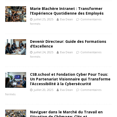
Marie Blachère Intranet : Transformer
l’Expérience Quotidienne des Employés
juillet 25, 2025
Eva Dean
Commentaires
fermés
Devenir Directeur: Guide des Formations
d’Excellence
juillet 24, 2025
Eva Dean
Commentaires
fermés
CSB.school et Fondation Cyber Pour Tous:
Un Partenariat Visionnaire qui Transforme
l’Accessibilité à la Cybersécurité
juillet 20, 2025
Eva Dean
Commentaires
fermés
Naviguer dans le Marché du Travail en
Situation de Chômage: Clés et