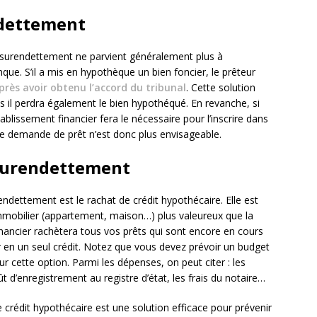
ndettement
 surendettement ne parvient généralement plus à
ue. S’il a mis en hypothèque un bien foncier, le prêteur
près avoir obtenu l’accord du tribunal
. Cette solution
s il perdra également le bien hypothéqué. En revanche, si
ablissement financier fera le nécessaire pour l’inscrire dans
utre demande de prêt n’est donc plus envisageable.
 surendettement
endettement est le rachat de crédit hypothécaire. Elle est
 immobilier (appartement, maison…) plus valeureux que la
financier rachètera tous vos prêts qui sont encore en cours
en un seul crédit. Notez que vous devez prévoir un budget
ur cette option. Parmi les dépenses, on peut citer : les
coût d’enregistrement au registre d’état, les frais du notaire…
 crédit hypothécaire est une solution efficace pour prévenir