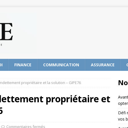
OI
FINANCE
COMMUNICATION
ASSURANCE
No
ndettement propriétaire et la solution – GIPE76
ettement propriétaire et
Avant
opter
6
Défi 
vos b
Commentaires fermés