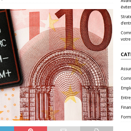
Avant
évite
Strat
d’ent
Comme
votre
CAT
Assu
Comm
Empl
Entre
Fina
Form