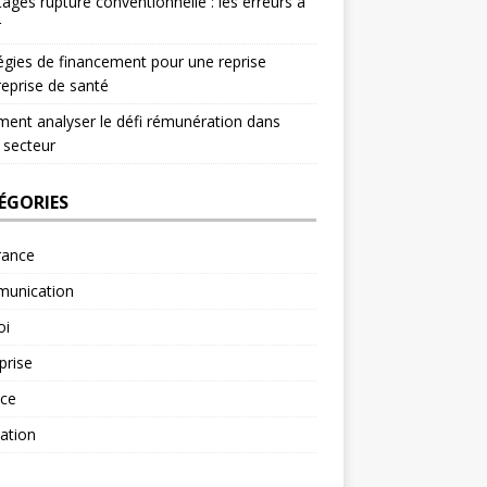
ages rupture conventionnelle : les erreurs à
r
égies de financement pour une reprise
reprise de santé
nt analyser le défi rémunération dans
 secteur
ÉGORIES
rance
unication
oi
prise
nce
ation