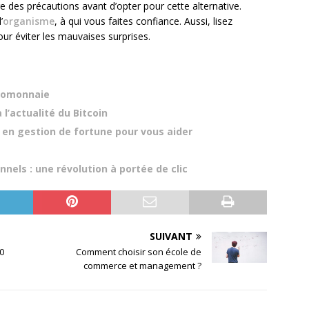
e des précautions avant d’opter pour cette alternative.
’
organisme
, à qui vous faites confiance. Aussi, lisez
our éviter les mauvaises surprises.
ptomonnaie
l’actualité du Bitcoin
r en gestion de fortune pour vous aider
nels : une révolution à portée de clic
SUIVANT
00
Comment choisir son école de
commerce et management ?