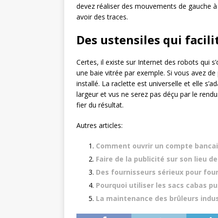
devez réaliser des mouvements de gauche à 
avoir des traces.
Des ustensiles qui facil
Certes, il existe sur Internet des robots qui 
une baie vitrée par exemple. Si vous avez de 
installé. La raclette est universelle et elle s’
largeur et vus ne serez pas déçu par le rendu
fier du résultat.
Autres articles:
Comment ouvrir un compte bancai
Faire de la publicité sur son lieu d
Des fournisseurs sérieux pour four
Pourquoi utiliser les sacs cabas pu
La maintenance des brûleurs indus