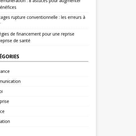
rémunération : 8 astuces pour augmenter
énéfices
ages rupture conventionnelle : les erreurs à
r
égies de financement pour une reprise
reprise de santé
ÉGORIES
rance
unication
oi
prise
nce
ation