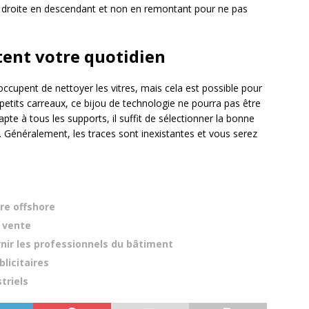
droite en descendant et non en remontant pour ne pas
itent votre quotidien
s’occupent de nettoyer les vitres, mais cela est possible pour
petits carreaux, ce bijou de technologie ne pourra pas être
adapte à tous les supports, il suffit de sélectionner la bonne
. Généralement, les traces sont inexistantes et vous serez
re offshore
e vente
nir les professionnels du bâtiment
blicitaires
triels