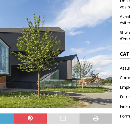
Défi 
vos b
Avant
évite
Strat
d’ent
CAT
Assu
Comm
Empl
Entre
Fina
Form