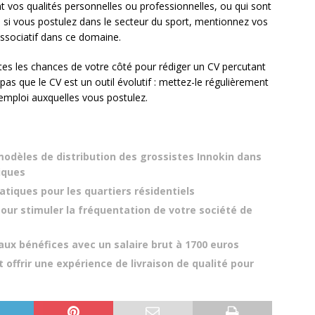
ent vos qualités personnelles ou professionnelles, ou qui sont
, si vous postulez dans le secteur du sport, mentionnez vos
associatif dans ce domaine.
tes les chances de votre côté pour rédiger un CV percutant
z pas que le CV est un outil évolutif : mettez-le régulièrement
’emploi auxquelles vous postulez.
modèles de distribution des grossistes Innokin dans
niques
tiques pour les quartiers résidentiels
our stimuler la fréquentation de votre société de
aux bénéfices avec un salaire brut à 1700 euros
offrir une expérience de livraison de qualité pour