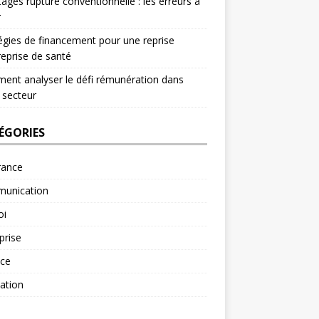
ages rupture conventionnelle : les erreurs à
r
égies de financement pour une reprise
reprise de santé
nt analyser le défi rémunération dans
 secteur
ÉGORIES
rance
unication
oi
prise
nce
ation