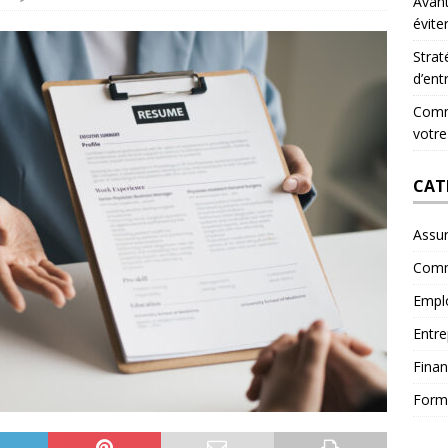
Avant
évite
Strat
d’ent
Comme
votre
CAT
Assu
Comm
Empl
Entre
Fina
Form