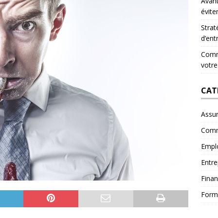
Avant
évite
Strat
d’ent
Comme
votre
CAT
Assu
Comm
Empl
Entre
Fina
Form