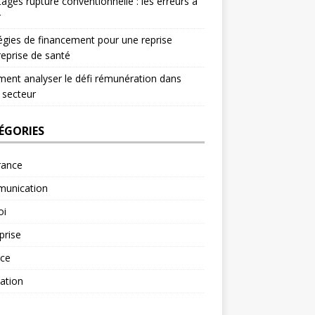
ages rupture conventionnelle : les erreurs à
r
égies de financement pour une reprise
reprise de santé
nt analyser le défi rémunération dans
 secteur
ÉGORIES
rance
unication
oi
prise
nce
ation