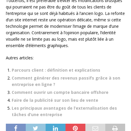
Toutefois, il est préférable d’éviter les modifications brusques
qui pourraient ne pas être du goût de tous les clients de
l’entreprise qui se sont déjà habitués à l’ancien logo. La refonte
d’un site internet reste une opération délicate, même si cette
technologie permet de moderniser l’image de marque d’une
organisation. Contrairement à l’opinion populaire, l’identité
visuelle ne se limite pas au logo, mais est plutôt liée à un
ensemble d’éléments graphiques.
Autres articles:
Parcours client : définition et explications
Comment générer des revenus passifs grâce à son
entreprise en ligne ?
Comment ouvrir un compte bancaire offshore
Faire de la publicité sur son lieu de vente
Les principaux avantages de l’externalisation des
tâches d’une entreprise