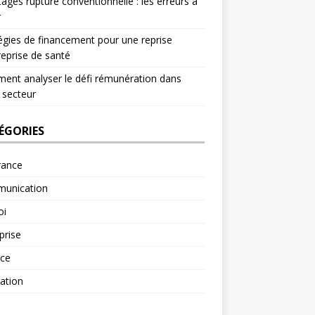
ages rupture conventionnelle : les erreurs à
r
égies de financement pour une reprise
reprise de santé
nt analyser le défi rémunération dans
 secteur
ÉGORIES
rance
unication
oi
prise
nce
ation