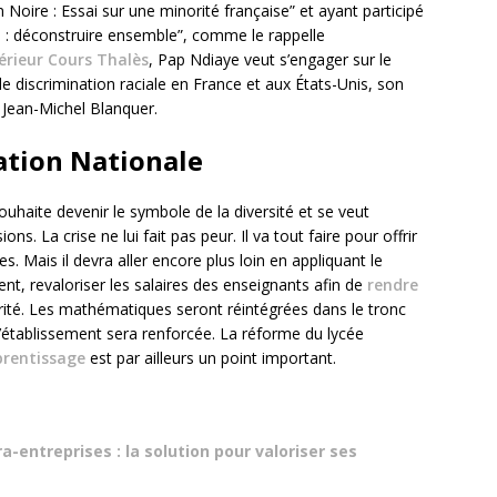
 Noire : Essai sur une minorité française” et ayant participé
s : déconstruire ensemble”, comme le rappelle
érieur Cours Thalès
, Pap Ndiaye veut s’engager sur le
 discrimination raciale en France et aux États-Unis, son
, Jean-Michel Blanquer.
ation Nationale
ouhaite devenir le symbole de la diversité et se veut
. La crise ne lui fait pas peur. Il va tout faire pour offrir
es. Mais il devra aller encore plus loin en appliquant le
 revaloriser les salaires des enseignants afin de
rendre
rité. Les mathématiques seront réintégrées dans le tronc
établissement sera renforcée. La réforme du lycée
pprentissage
est par ailleurs un point important.
a-entreprises : la solution pour valoriser ses