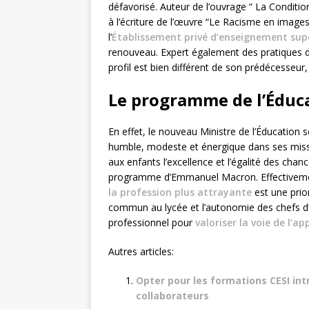
défavorisé. Auteur de l’ouvrage “ La Condition
à l’écriture de l’œuvre “Le Racisme en image
l’
Établissement privé d’enseignement sup
renouveau. Expert également des pratiques de
profil est bien différent de son prédécesseur
Le programme de l’Éduc
En effet, le nouveau Ministre de l’Éducation s
humble, modeste et énergique dans ses missions
aux enfants l’excellence et l’égalité des chanc
programme d’Emmanuel Macron. Effectivement,
la profession plus attrayante
est une prio
commun au lycée et l’autonomie des chefs d’
professionnel pour
valoriser la voie de l’a
Autres articles:
Opter pour les formations CESI intr
collaborateurs