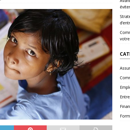
Avant
évite
Strat
d’ent
Comme
votre
CAT
Assu
Comm
Empl
Entre
Fina
Form