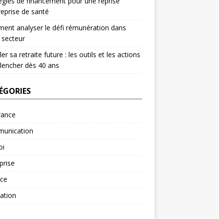
égies de financement pour une reprise
reprise de santé
nt analyser le défi rémunération dans
 secteur
er sa retraite future : les outils et les actions
lencher dès 40 ans
ÉGORIES
rance
unication
oi
prise
nce
ation