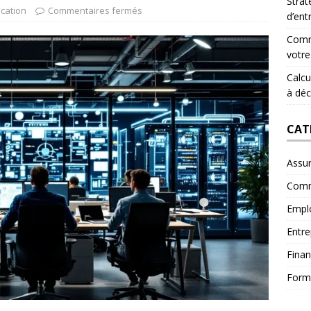
Strat
cation
Commentaires fermés
d’ent
Comme
votre
Calcul
à déc
CAT
Assu
Comm
Empl
Entre
Fina
Form