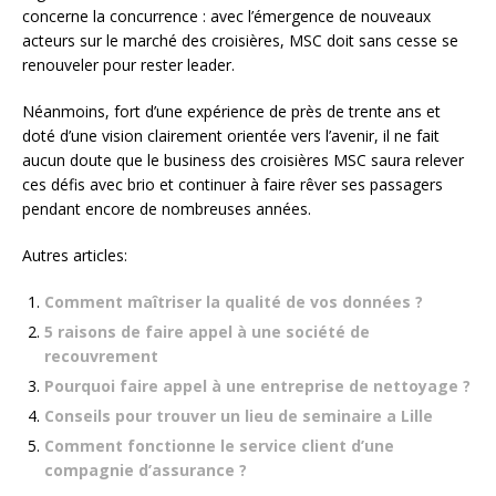
concerne la concurrence : avec l’émergence de nouveaux
acteurs sur le marché des croisières, MSC doit sans cesse se
renouveler pour rester leader.
Néanmoins, fort d’une expérience de près de trente ans et
doté d’une vision clairement orientée vers l’avenir, il ne fait
aucun doute que le business des croisières MSC saura relever
ces défis avec brio et continuer à faire rêver ses passagers
pendant encore de nombreuses années.
Autres articles:
Comment maîtriser la qualité de vos données ?
5 raisons de faire appel à une société de
recouvrement
Pourquoi faire appel à une entreprise de nettoyage ?
Conseils pour trouver un lieu de seminaire a Lille
Comment fonctionne le service client d’une
compagnie d’assurance ?