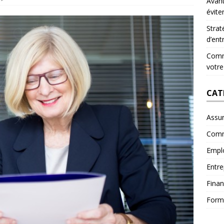
Avant
évite
Strat
d’ent
Comme
votre
CAT
Assu
Comm
Empl
Entre
Fina
Form