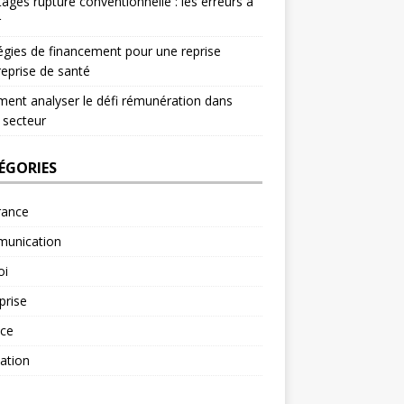
ages rupture conventionnelle : les erreurs à
r
égies de financement pour une reprise
reprise de santé
nt analyser le défi rémunération dans
 secteur
ÉGORIES
rance
unication
oi
prise
nce
ation