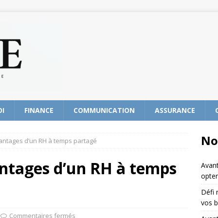
OI
FINANCE
COMMUNICATION
ASSURANCE
No
vantages d’un RH à temps partagé
antages d’un RH à temps
Avant
opter
Défi 
vos b
Commentaires fermés