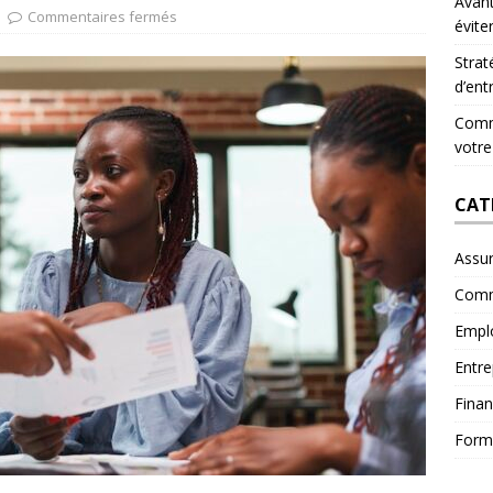
Avant
Commentaires fermés
évite
Strat
d’ent
Comme
votre
CAT
Assu
Comm
Empl
Entre
Fina
Form