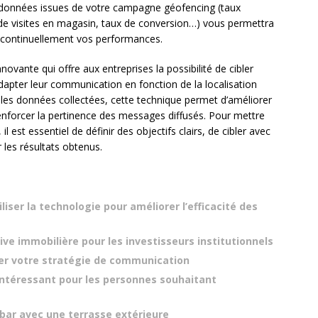
 données issues de votre campagne géofencing (taux
 de visites en magasin, taux de conversion…) vous permettra
er continuellement vos performances.
vante qui offre aux entreprises la possibilité de cibler
adapter leur communication en fonction de la localisation
t les données collectées, cette technique permet d’améliorer
enforcer la pertinence des messages diffusés. Pour mettre
l est essentiel de définir des objectifs clairs, de cibler avec
 les résultats obtenus.
iser la technologie pour améliorer l’efficacité des
ve immobilière pour les investisseurs institutionnels
er votre stratégie de communication
 intéressant pour les personnes souhaitant
 bar avec une terrasse extérieure