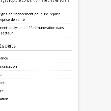
ages rupture conventionnelle : les erreurs à
r
égies de financement pour une reprise
reprise de santé
nt analyser le défi rémunération dans
 secteur
ÉGORIES
rance
unication
oi
prise
nce
ation