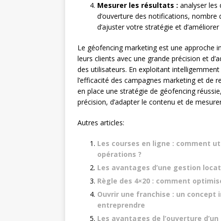
Mesurer les résultats :
analyser les
d’ouverture des notifications, nombre
d’ajuster votre stratégie et d’amélior
Le géofencing marketing est une approche inno
leurs clients avec une grande précision et d’
des utilisateurs. En exploitant intelligemmen
l’efficacité des campagnes marketing et de r
en place une stratégie de géofencing réussie, i
précision, d’adapter le contenu et de mesurer
Autres articles:
Les courses en ligne : comment util
opérations ?
Les avantages d’une gestion locati
Règle des 4×20 : comment optimis
Ouvrir une franchise : un concept
entreprendre
Les avantages de l’ouverture d’un