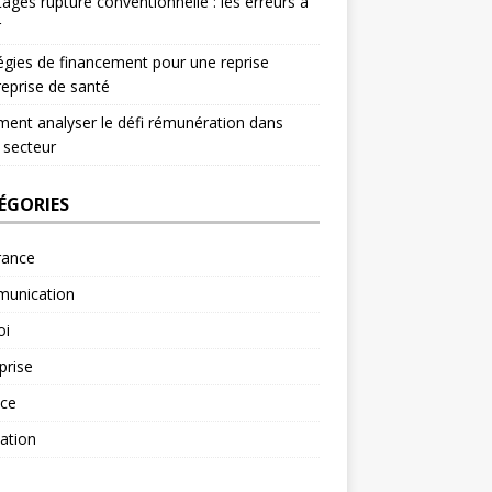
ages rupture conventionnelle : les erreurs à
r
égies de financement pour une reprise
reprise de santé
nt analyser le défi rémunération dans
 secteur
ÉGORIES
rance
unication
oi
prise
nce
ation