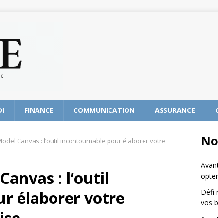
OI
FINANCE
COMMUNICATION
ASSURANCE
No
odel Canvas : l’outil incontournable pour élaborer votre
Avant
anvas : l’outil
opter
r élaborer votre
Défi 
vos b
ise