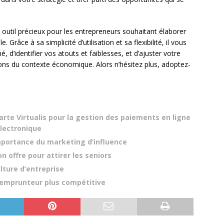
util précieux pour les entrepreneurs souhaitant élaborer
 Grâce à sa simplicité d’utilisation et sa flexibilité, il vous
’identifier vos atouts et faiblesses, et d’ajuster votre
ns du contexte économique. Alors n’hésitez plus, adoptez-
Carte Virtualis pour la gestion des paiements en ligne
électronique
mportance du marketing d’influence
 offre pour attirer les seniors
lture d’entreprise
emprunteur plus compétitive