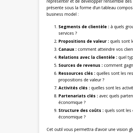
représenter et de développer l’ensemble des 
présente sous la forme d’un tableau compos
business model :
Segments de clientèle :
à quels gro
services ?
Propositions de valeur :
quels sont l
Canaux :
comment atteindre vos client
Relations avec la clientèle :
quel typ
Sources de revenus :
comment gagnez
Ressources clés :
quelles sont les re
propositions de valeur ?
Activités clés :
quelles sont les activ
Partenariats clés :
avec quels parten
économique ?
Structure des coûts :
quels sont les
économique ?
Cet outil vous permettra d’avoir une vision g