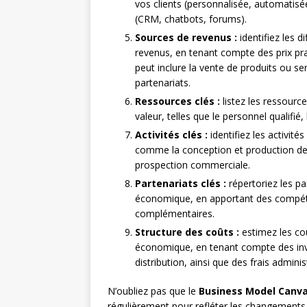
vos clients (personnalisée, automatisé
(CRM, chatbots, forums).
Sources de revenus :
identifiez les 
revenus, en tenant compte des prix pra
peut inclure la vente de produits ou s
partenariats.
Ressources clés :
listez les ressourc
valeur, telles que le personnel qualifié,
Activités clés :
identifiez les activit
comme la conception et production des 
prospection commerciale.
Partenariats clés :
répertoriez les p
économique, en apportant des compét
complémentaires.
Structure des coûts :
estimez les co
économique, en tenant compte des inve
distribution, ainsi que des frais adminis
N’oubliez pas que le
Business Model Canv
régulièrement pour refléter les changements d