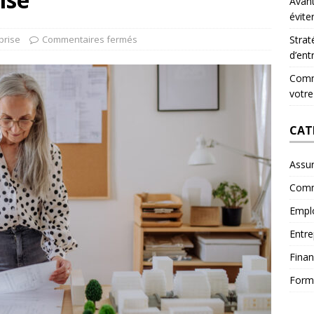
Avant
évite
prise
Commentaires fermés
Strat
d’ent
Comme
votre
CAT
Assu
Comm
Empl
Entre
Fina
Form