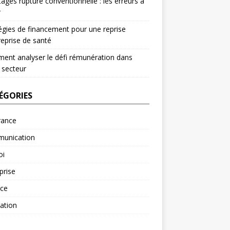
ages rupture conventionnelle : les erreurs à
r
égies de financement pour une reprise
reprise de santé
nt analyser le défi rémunération dans
 secteur
ÉGORIES
rance
unication
oi
prise
nce
ation