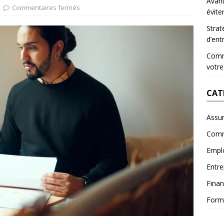
Avant
Commentaires fermés
évite
Strat
d’ent
Comme
votre
CAT
Assu
Comm
Empl
Entre
Fina
Form