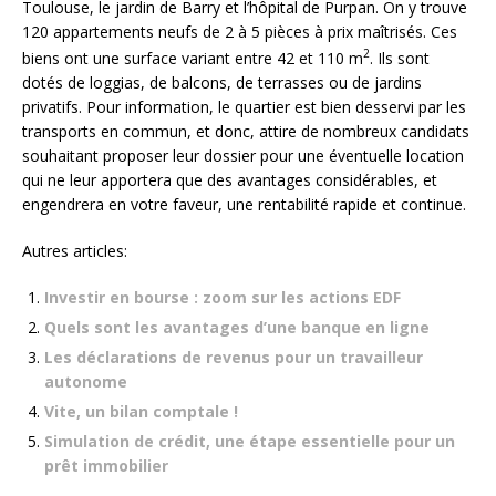
Toulouse, le jardin de Barry et l’hôpital de Purpan. On y trouve
120 appartements neufs de 2 à 5 pièces à prix maîtrisés. Ces
2
biens ont une surface variant entre 42 et 110 m
. Ils sont
dotés de loggias, de balcons, de terrasses ou de jardins
privatifs. Pour information, le quartier est bien desservi par les
transports en commun, et donc, attire de nombreux candidats
souhaitant proposer leur dossier pour une éventuelle location
qui ne leur apportera que des avantages considérables, et
engendrera en votre faveur, une rentabilité rapide et continue.
Autres articles:
Investir en bourse : zoom sur les actions EDF
Quels sont les avantages d’une banque en ligne
Les déclarations de revenus pour un travailleur
autonome
Vite, un bilan comptale !
Simulation de crédit, une étape essentielle pour un
prêt immobilier